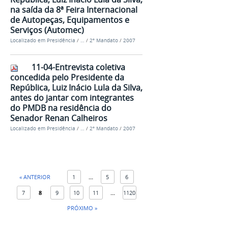
na saída da 8ª Feira Internacional
de Autopeças, Equipamentos e
Serviços (Automec)
Localizado em
Presidência
/
…
/
2º Mandato
/
2007
11-04-Entrevista coletiva
concedida pelo Presidente da
República, Luiz Inácio Lula da Silva,
antes do jantar com integrantes
do PMDB na residência do
Senador Renan Calheiros
Localizado em
Presidência
/
…
/
2º Mandato
/
2007
« ANTERIOR
1
...
5
6
7
8
9
10
11
...
1120
PRÓXIMO »