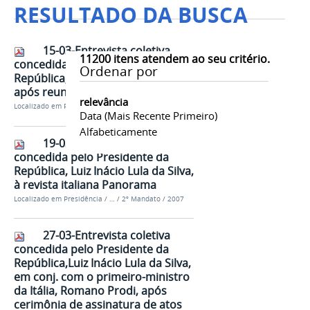
RESULTADO DA BUSCA
15-03-Entrevista coletiva
11200
itens atendem ao seu critério.
concedida pelo Presidente da
Ordenar por
República, Luiz Inácio Lula da Silva,
após reunião com educadores
relevância
Localizado em
Presidência
/
…
/
2º Mandato
/
2007
Data (mais Recente Primeiro)
Alfabeticamente
19-03-Entrevista exclusiva
concedida pelo Presidente da
República, Luiz Inácio Lula da Silva,
à revista italiana Panorama
Localizado em
Presidência
/
…
/
2º Mandato
/
2007
27-03-Entrevista coletiva
concedida pelo Presidente da
República,Luiz Inácio Lula da Silva,
em conj. com o primeiro-ministro
da Itália, Romano Prodi, após
cerimônia de assinatura de atos