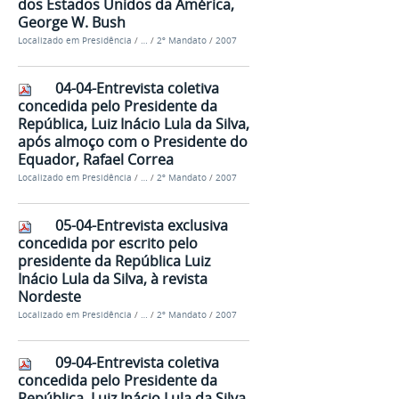
dos Estados Unidos da América,
George W. Bush
Localizado em
Presidência
/
…
/
2º Mandato
/
2007
04-04-Entrevista coletiva
concedida pelo Presidente da
República, Luiz Inácio Lula da Silva,
após almoço com o Presidente do
Equador, Rafael Correa
Localizado em
Presidência
/
…
/
2º Mandato
/
2007
05-04-Entrevista exclusiva
concedida por escrito pelo
presidente da República Luiz
Inácio Lula da Silva, à revista
Nordeste
Localizado em
Presidência
/
…
/
2º Mandato
/
2007
09-04-Entrevista coletiva
concedida pelo Presidente da
República, Luiz Inácio Lula da Silva,