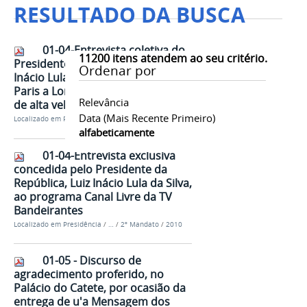
RESULTADO DA BUSCA
01-04-Entrevista coletiva do
11200
itens atendem ao seu critério.
Presidente da República, Luiz
Ordenar por
Inácio Lula da Silva, no trajeto de
Paris a Londres, a bordo de trem
Relevância
de alta velocidade
Data (mais Recente Primeiro)
Localizado em
Presidência
/
…
/
2º Mandato
/
2009
alfabeticamente
01-04-Entrevista exclusiva
concedida pelo Presidente da
República, Luiz Inácio Lula da Silva,
ao programa Canal Livre da TV
Bandeirantes
Localizado em
Presidência
/
…
/
2º Mandato
/
2010
01-05 - Discurso de
agradecimento proferido, no
Palácio do Catete, por ocasião da
entrega de u'a Mensagem dos