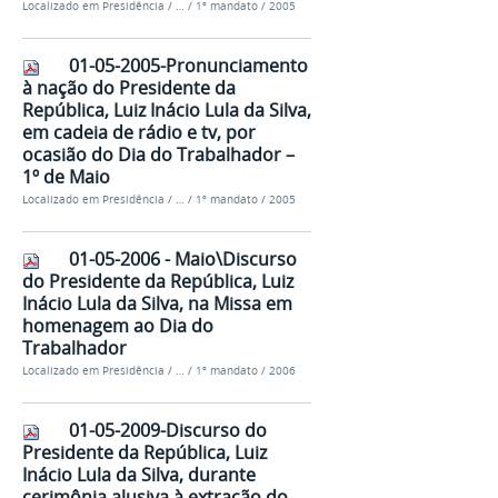
Localizado em
Presidência
/
…
/
1º mandato
/
2005
01-05-2005-Pronunciamento
à nação do Presidente da
República, Luiz Inácio Lula da Silva,
em cadeia de rádio e tv, por
ocasião do Dia do Trabalhador –
1º de Maio
Localizado em
Presidência
/
…
/
1º mandato
/
2005
01-05-2006 - Maio\Discurso
do Presidente da República, Luiz
Inácio Lula da Silva, na Missa em
homenagem ao Dia do
Trabalhador
Localizado em
Presidência
/
…
/
1º mandato
/
2006
01-05-2009-Discurso do
Presidente da República, Luiz
Inácio Lula da Silva, durante
cerimônia alusiva à extração do