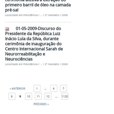
primeiro barril de óleo na camada
pré-sal
Localizado em
Presidência
/
…
/
2º mandato
/
2009
01-05-2009-Discurso do
Presidente da República Luiz
Inácio Lula da Silva, durante
cerimônia de inauguração do
Centro Internacional Sarah de
Neurorreabilitação e
Neurociências
Localizado em
Presidência
/
…
/
2º mandato
/
2009
« ANTERIOR
1
...
6
7
8
9
10
11
12
...
1120
PRÓXIMO »