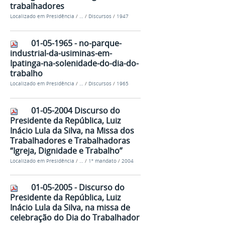
trabalhadores
Localizado em
Presidência
/
…
/
Discursos
/
1947
01-05-1965 - no-parque-
industrial-da-usiminas-em-
Ipatinga-na-solenidade-do-dia-do-
trabalho
Localizado em
Presidência
/
…
/
Discursos
/
1965
01-05-2004 Discurso do
Presidente da República, Luiz
Inácio Lula da Silva, na Missa dos
Trabalhadores e Trabalhadoras
“Igreja, Dignidade e Trabalho”
Localizado em
Presidência
/
…
/
1º mandato
/
2004
01-05-2005 - Discurso do
Presidente da República, Luiz
Inácio Lula da Silva, na missa de
celebração do Dia do Trabalhador