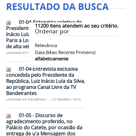
RESULTADO DA BUSCA
01-04-Entrevista coletiva do
11200
itens atendem ao seu critério.
Presidente da República, Luiz
Ordenar por
Inácio Lula da Silva, no trajeto de
Paris a Londres, a bordo de trem
Relevância
de alta velocidade
Data (mais Recente Primeiro)
Localizado em
Presidência
/
…
/
2º Mandato
/
2009
alfabeticamente
01-04-Entrevista exclusiva
concedida pelo Presidente da
República, Luiz Inácio Lula da Silva,
ao programa Canal Livre da TV
Bandeirantes
Localizado em
Presidência
/
…
/
2º Mandato
/
2010
01-05 - Discurso de
agradecimento proferido, no
Palácio do Catete, por ocasião da
entrega de u'a Mensagem dos