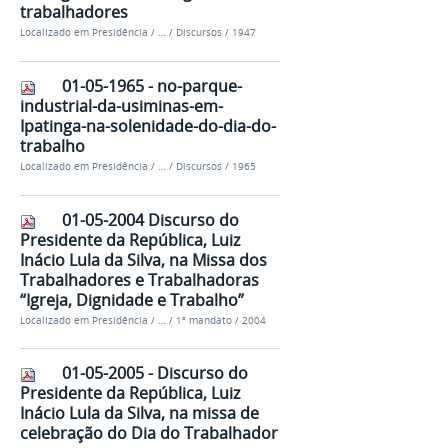
trabalhadores
Localizado em
Presidência
/
…
/
Discursos
/
1947
01-05-1965 - no-parque-
industrial-da-usiminas-em-
Ipatinga-na-solenidade-do-dia-do-
trabalho
Localizado em
Presidência
/
…
/
Discursos
/
1965
01-05-2004 Discurso do
Presidente da República, Luiz
Inácio Lula da Silva, na Missa dos
Trabalhadores e Trabalhadoras
“Igreja, Dignidade e Trabalho”
Localizado em
Presidência
/
…
/
1º mandato
/
2004
01-05-2005 - Discurso do
Presidente da República, Luiz
Inácio Lula da Silva, na missa de
celebração do Dia do Trabalhador