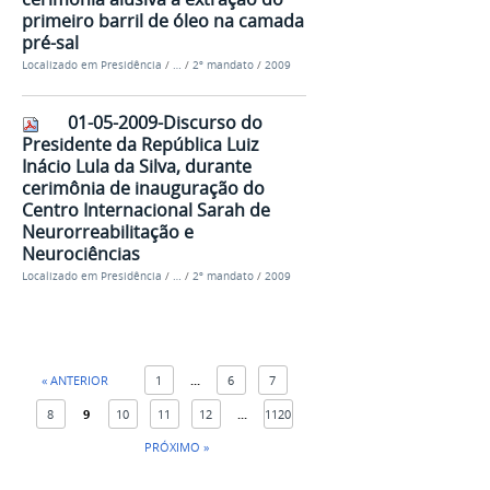
primeiro barril de óleo na camada
pré-sal
Localizado em
Presidência
/
…
/
2º mandato
/
2009
01-05-2009-Discurso do
Presidente da República Luiz
Inácio Lula da Silva, durante
cerimônia de inauguração do
Centro Internacional Sarah de
Neurorreabilitação e
Neurociências
Localizado em
Presidência
/
…
/
2º mandato
/
2009
« ANTERIOR
1
...
6
7
8
9
10
11
12
...
1120
PRÓXIMO »