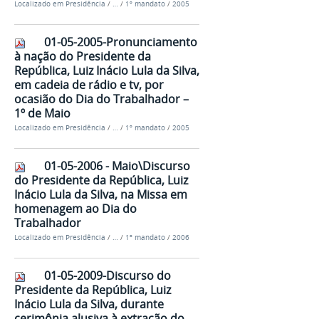
Localizado em
Presidência
/
…
/
1º mandato
/
2005
01-05-2005-Pronunciamento
à nação do Presidente da
República, Luiz Inácio Lula da Silva,
em cadeia de rádio e tv, por
ocasião do Dia do Trabalhador –
1º de Maio
Localizado em
Presidência
/
…
/
1º mandato
/
2005
01-05-2006 - Maio\Discurso
do Presidente da República, Luiz
Inácio Lula da Silva, na Missa em
homenagem ao Dia do
Trabalhador
Localizado em
Presidência
/
…
/
1º mandato
/
2006
01-05-2009-Discurso do
Presidente da República, Luiz
Inácio Lula da Silva, durante
cerimônia alusiva à extração do