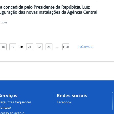
va concedida pelo Presidente da Repúblcia, Luiz
nauguração das novas instalações da Agência Central
/
2008
18
19
20
21
22
23
...
1120
PRÓXIMO »
Serviços
Redes sociais
Perguntas frequentes
Facebook
Contato
Acesso ao acervo