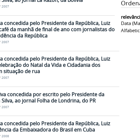
 Silva, ao jornal La Razón, da Bolívia
Orden
/
2007
relevânc
va concedida pelo Presidente da República, Luiz
Data (ma
 café da manhã de final de ano com jornalistas do
Alfabeti
dência da República
/
2007
va concedida pelo Presidente da República, Luiz
celebração do Natal da Vida e Cidadania dos
 situação de rua
/
2007
iva concedida por escrito pelo Presidente da
a Silva, ao jornal Folha de Londrina, do PR
/
2007
va concedida pelo Presidente da República, Luiz
idência da Embaixadora do Brasil em Cuba
/
2008