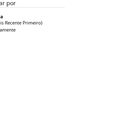
ar por
ia
is Recente Primeiro)
camente