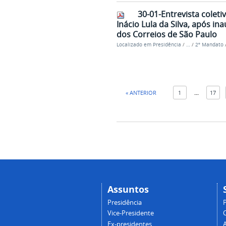
30-01-Entrevista coleti
Inácio Lula da Silva, após i
dos Correios de São Paulo
Localizado em
Presidência
/
…
/
2º Mandato
« ANTERIOR
1
...
17
Assuntos
Presidência
Vice-Presidente
Ex-presidentes