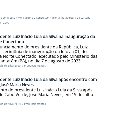
o congresso
/
Mensagem ao Congresso Nacional na abertura da terceira
a - 2009
ente Luiz Inácio Lula da Silva na inauguração da
te Conectado
nunciamento do presidente da República, Luiz
 a cerimônia de inauguração da Infovia 01, do
 Norte Conectado, executado pelo Ministério das
ntarém (PA), no dia 7 de agosto de 2023
ula da Silva 2023-
/
Pronunciamentos
ente Luiz Inácio Lula da Silva após encontro com
 José Maria Neves
o do presidente Luiz Inácio Lula da Silva após
e Cabo Verde, José Maria Neves, em 19 de julho
ula da Silva 2023-
/
Pronunciamentos