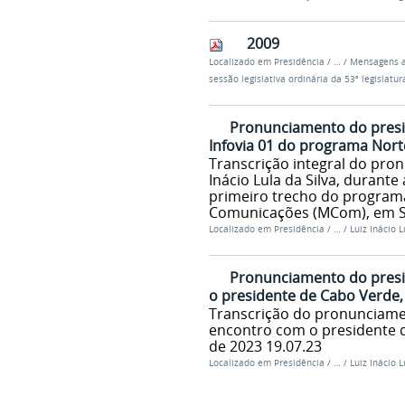
2009
Localizado em
Presidência
/
…
/
Mensagens a
sessão legislativa ordinária da 53ª legislatur
Pronunciamento do presid
Infovia 01 do programa Nor
Transcrição integral do pro
Inácio Lula da Silva, durante
primeiro trecho do programa
Comunicações (MCom), em Sa
Localizado em
Presidência
/
…
/
Luiz Inácio L
Pronunciamento do presid
o presidente de Cabo Verde,
Transcrição do pronunciament
encontro com o presidente d
de 2023 19.07.23
Localizado em
Presidência
/
…
/
Luiz Inácio L