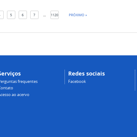
4
5
6
7
...
1120
PRÓXIMO »
Serviços
Redes sociais
Perguntas frequentes
Facebook
Contato
Acesso ao acervo