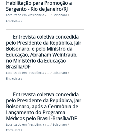
Habilitação para Promoção a
Sargento - Rio de Janeiro/RJ
Localizado em
Presidência
/
…
/
Bolsonaro
/
Entrevistas
Entrevista coletiva concedida
pelo Presidente da República, Jair
Bolsonaro, e pelo Ministro da
Educação, Abraham Weintraub,
no Ministério da Educação -
Brasília/DF
Localizado em
Presidência
/
…
/
Bolsonaro
/
Entrevistas
Entrevista coletiva concedida
pelo Presidente da República, Jair
Bolsonaro, após a Cerimônia de
Lançamento do Programa
Médicos pelo Brasil -Brasília/DF
Localizado em
Presidência
/
…
/
Bolsonaro
/
Entrevistas