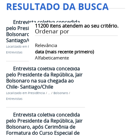
RESULTADO DA BUSCA
Entrevista coletiva concedida
11200
itens atendem ao seu critério.
pelo Presidente da República, Jair
Ordenar por
Bolsonaro no Chile-
Santiago/Chile
Relevância
Localizado em
Presidência
/
…
/
Bolsonaro
/
data (mais recente primeiro)
Entrevistas
Alfabeticamente
Entrevista coletiva concedida
pelo Presidente da República, Jair
Bolsonaro na sua chegada ao
Chile- Santiago/Chile
Localizado em
Presidência
/
…
/
Bolsonaro
/
Entrevistas
Entrevista coletiva concedida
pelo Presidente da República, Jair
Bolsonaro, após Cerimônia de
Formatura do Curso Especial de