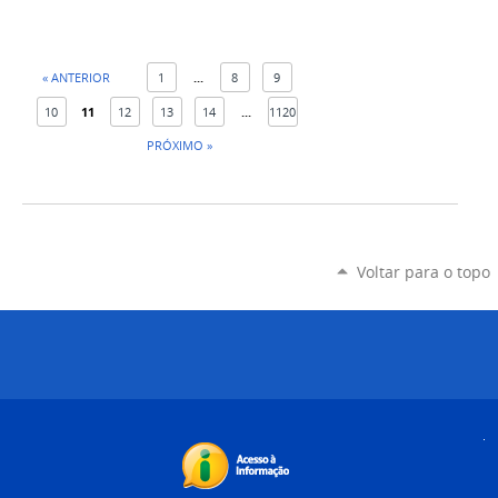
« ANTERIOR
1
...
8
9
10
11
12
13
14
...
1120
PRÓXIMO »
Voltar para o topo