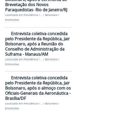
Brevetação dos Novos
Paraquedistas- Rio de Janeiro/RJ
Localizado em
Presidência
/
…
/
Bolsonaro
/
Entrevistas
Entrevista coletiva concedida
pelo Presidente da República, Jair
Bolsonaro, após a Reunião do
Conselho de Administração da
Suframa - Manaus/AM
Localizado em
Presidência
/
…
/
Bolsonaro
/
Entrevistas
Entrevista coletiva concedida
pelo Presidente da República, Jair
Bolsonaro, após o almoço com os
Oficiais-Generais da Aeronáutica -
Brasília/DF
Localizado em
Presidência
/
…
/
Bolsonaro
/
Entrevistas