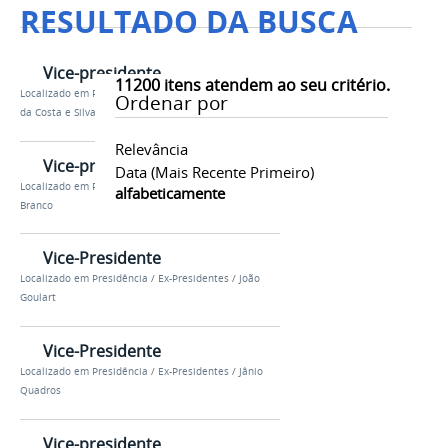
RESULTADO DA BUSCA
Vice-presidente
11200
itens atendem ao seu critério.
Localizado em
Presidência
/
Ex-Presidentes
/
Arthur
Ordenar por
da Costa e Silva
Relevância
Vice-presidente
Data (mais Recente Primeiro)
Localizado em
Presidência
/
Ex-Presidentes
/
Castello
alfabeticamente
Branco
Vice-Presidente
Localizado em
Presidência
/
Ex-Presidentes
/
João
Goulart
Vice-Presidente
Localizado em
Presidência
/
Ex-Presidentes
/
Jânio
Quadros
Vice-presidente