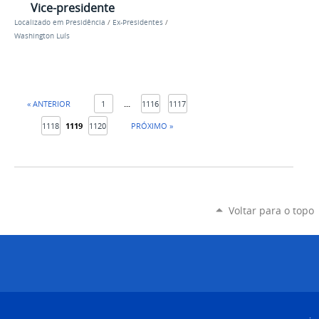
Vice-presidente
Localizado em
Presidência
/
Ex-Presidentes
/
Washington Luís
« ANTERIOR
1
...
1116
1117
1118
1119
1120
PRÓXIMO »
Voltar para o topo