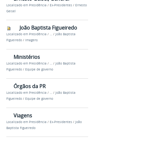
Localizado em
Presidência
/
Ex-Presidentes
/
Ernesto
Geisel
João Baptista Figueiredo
Localizado em
Presidência
/
…
/
João Baptista
Figueiredo
/
Imagens
Ministérios
Localizado em
Presidência
/
…
/
João Baptista
Figueiredo
/
Equipe de governo
Órgãos da PR
Localizado em
Presidência
/
…
/
João Baptista
Figueiredo
/
Equipe de governo
Viagens
Localizado em
Presidência
/
Ex-Presidentes
/
João
Baptista Figueiredo