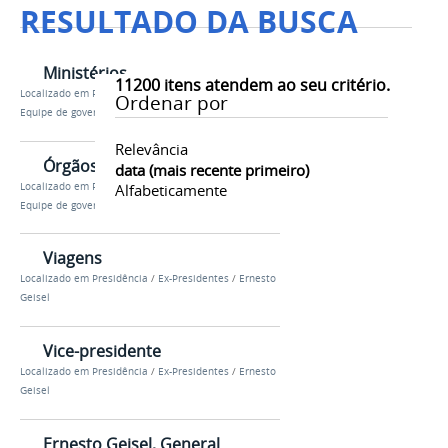
RESULTADO DA BUSCA
Ministérios
11200
itens atendem ao seu critério.
Localizado em
Presidência
/
…
/
Ernesto Geisel
/
Ordenar por
Equipe de governo
Relevância
Órgãos da PR
data (mais recente primeiro)
Localizado em
Presidência
/
…
/
Ernesto Geisel
/
Alfabeticamente
Equipe de governo
Viagens
Localizado em
Presidência
/
Ex-Presidentes
/
Ernesto
Geisel
Vice-presidente
Localizado em
Presidência
/
Ex-Presidentes
/
Ernesto
Geisel
Ernesto Geisel, General