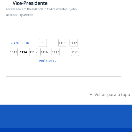
Vice-Presidente
Localizado em
Presidência
/
Ex-Presidentes
/
João
Baptista Figueiredo
« ANTERIOR
1
...
1111
1112
1113
1114
1115
1116
1117
...
1120
PRÓXIMO »
Voltar para o topo