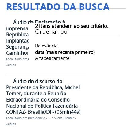
RESULTADO DA BUSCA
Áudio da Declaração à
2
itens atendem ao seu critério.
imprensa do Presidente da
Ordenar por
República, Michel Temer, sobre
Implantação do Plano Nacional de
Relevância
Segurança na Paralisação dos
data (mais recente primeiro)
Caminhoneiros (05min39s)
Alfabeticamente
Localizado em
Presidência
/
…
/
Michel Temer
/
Áudios
Áudio do discurso do
Presidente da República, Michel
Temer, durante a Reunião
Extraordinária do Conselho
Nacional de Política Fazendária -
CONFAZ- Brasília/DF- (05min44s)
Localizado em
Presidência
/
…
/
Michel Temer
/
Áudios