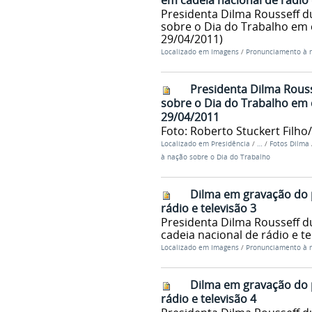
em cadeia nacional de rádio 
Presidenta Dilma Rousseff 
sobre o Dia do Trabalho em ca
29/04/2011)
Localizado em
Imagens
/
Pronunciamento à n
Presidenta Dilma Rous
sobre o Dia do Trabalho em ca
29/04/2011
Foto: Roberto Stuckert Filho
Localizado em
Presidência
/
…
/
Fotos Dilma
à nação sobre o Dia do Trabalho
Dilma em gravação do 
rádio e televisão 3
Presidenta Dilma Rousseff 
cadeia nacional de rádio e te
Localizado em
Imagens
/
Pronunciamento à n
Dilma em gravação do 
rádio e televisão 4