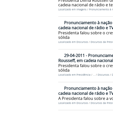
Presidenta Dilma Rousseff 
cadeia nacional de rádio e te
Localizado em
Imagens
/
Pronunciamento à n
Pronunciamento à nação d
cadeia nacional de rádio e T
Presidenta falou sobre o c
sólida
Localizado em
Discursos
/
Discursos da Pres
29-04-2011 - Pronunciame
Rousseff, em cadeia nacional
Presidenta falou sobre o c
sólida
Localizado em
Presidência
/
…
/
Discursos
/
D
Pronunciamento à nação d
cadeia nacional de rádio e T
A Presidenta falou sobre a vo
Localizado em
Discursos
/
Discursos da Pres