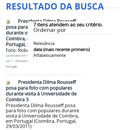
RESULTADO DA BUSCA
Presidenta Dilma Rousseff
7
itens atendem ao seu critério.
posa para foto com populares
Ordenar por
durante visita à Universidade de
Coimbra, em Portugal. Coimbra-
Relevância
Portugal, 29/03/2011
data (mais recente primeiro)
Foto: Roberto Stuckert Filho/PR
Alfabeticamente
Localizado em
Presidência
/
…
/
Fotos Dilma
/
30-03-
2011 - Presidenta Dilma Rousseff durante viagem a
Portugal
Presidenta Dilma Rousseff
posa para foto com populares
durante visita à Universidade de
Coimbra 3
Presidenta Dilma Rousseff posa
para foto com populares durante
visita à Universidade de Coimbra,
em Portugal (Coimbra, Portugal,
29/03/2011)