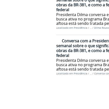
semanal sobre o que signific
obras da BR-381, e como a f
federal
Presidenta Dilma conversa e
busca ativa no programa Bras
aftosa está sendo tratada pe
Localizado em
Presidência
/
…
/
Dilma Rousse
Conversa com a President
semanal sobre o que signific
obras da BR-381, e como a f
federal
Presidenta Dilma conversa e
busca ativa no programa Bras
aftosa está sendo tratada pe
Localizado em
Presidência
/
…
/
Conversa co