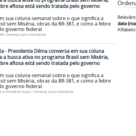
a a busca ativa no programa Brasil sem Miséria,
Orden
ebre aftosa está sendo tratada pelo governo
Relevânc
m sua coluna semanal sobre o que significa a
il sem Miséria, obras da BR-381, e como a febre
data (ma
lo governo federal
Alfabeti
ff
/
Conversa com a Presidenta
a - Presidenta Dilma conversa em sua coluna
a a busca ativa no programa Brasil sem Miséria,
ebre aftosa está sendo tratada pelo governo
m sua coluna semanal sobre o que significa a
il sem Miséria, obras da BR-381, e como a febre
lo governo federal
m a Presidenta busca
/
Conversa com a Presidenta