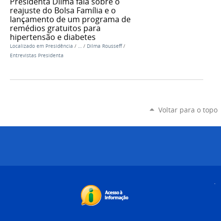
Presidenta Dilma fala sobre o
reajuste do Bolsa Família e o
lançamento de um programa de
remédios gratuitos para
hipertensão e diabetes
Localizado em
Presidência
/
…
/
Dilma Rousseff
/
Entrevistas Presidenta
Voltar para o topo