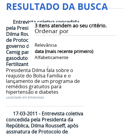
RESULTADO DA BUSCA
Entrevista coletiva concedida
3
itens atendem ao seu critério.
pela Presidenta da República,
Ordenar por
Dilma Rousseff, após assinatura
de Protocolo de Intenções entre
Relevância
governo de MG, Petrobras e
data (mais recente primeiro)
Cemig para implantação de
Alfabeticamente
gasoduto e Unidade de
Fertilizantes Nitrogenados
Presidenta Dilma fala sobre o
reajuste do Bolsa Família e o
lançamento de um programa de
remédios gratuitos para
hipertensão e diabetes
Localizado em
Entrevistas
17-03-2011 - Entrevista coletiva
concedida pela Presidenta da
República, Dilma Rousseff, após
assinatura de Protocolo de