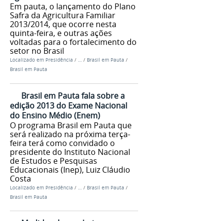
Em pauta, o lançamento do Plano
Safra da Agricultura Familiar
2013/2014, que ocorre nesta
quinta-feira, e outras ações
voltadas para o fortalecimento do
setor no Brasil
Localizado em
Presidência
/
…
/
Brasil em Pauta
/
Brasil em Pauta
Brasil em Pauta fala sobre a
edição 2013 do Exame Nacional
do Ensino Médio (Enem)
O programa Brasil em Pauta que
será realizado na próxima terça-
feira terá como convidado o
presidente do Instituto Nacional
de Estudos e Pesquisas
Educacionais (Inep), Luiz Cláudio
Costa
Localizado em
Presidência
/
…
/
Brasil em Pauta
/
Brasil em Pauta