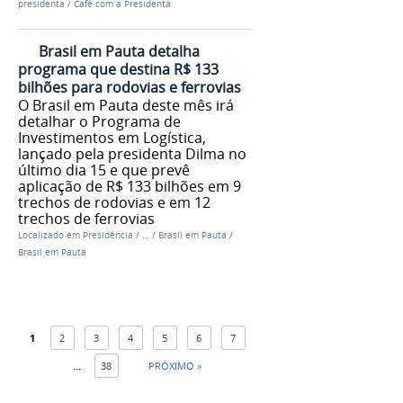
presidenta
/
Café com a Presidenta
Brasil em Pauta detalha
programa que destina R$ 133
bilhões para rodovias e ferrovias
O Brasil em Pauta deste mês irá
detalhar o Programa de
Investimentos em Logística,
lançado pela presidenta Dilma no
último dia 15 e que prevê
aplicação de R$ 133 bilhões em 9
trechos de rodovias e em 12
trechos de ferrovias
Localizado em
Presidência
/
…
/
Brasil em Pauta
/
Brasil em Pauta
1
2
3
4
5
6
7
...
38
PRÓXIMO »