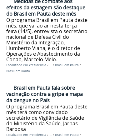
Medidas de combate aos
efeitos da estiagem são destaque
do Brasil em Pauta deste mês
O programa Brasil em Pauta deste
mês, que vai ao ar nesta terça-
feira (14/5), entrevista o secretário
nacional de Defesa Civil do
Ministério da Integração,
Humberto Viana, e o diretor de
Operações e Abastecimento da
Conab, Marcelo Melo.
Localizado em
Presidência
/
…
/
Brasil em Pauta
/
Brasil em Pauta
Brasil em Pauta fala sobre
vacinação contra a gripe e mapa
da dengue no País
O programa Brasil em Pauta deste
mês terá como convidado
secretário de Vigilância de Saúde
do Ministério da Saúde, Jarbas
Barbosa
Localizado em
Presidência
/
…
/
Brasil em Pauta
/