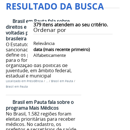
RESULTADO DA BUSCA
Brasil em Pauta fala sobre
379
itens atendem ao seu critério.
direitos e políticas públicas
Ordenar por
voltadas para a juventude
brasileira
Relevância
O Estatuto da Juventude,
sancionado no dia 5 de agosto,
data (mais recente primeiro)
define os princípios e diretrizes
Alfabeticamente
para o fortalecimento e a
organização das políticas de
juventude, em âmbito federal,
estadual e municipal
Localizado em
Presidência
/
…
/
Brasil em Pauta
/
Brasil em Pauta
Brasil em Pauta fala sobre o
programa Mais Médicos
No Brasil, 1.582 regiões foram
eleitas prioritárias para receber
médicos. No cadastro, os
prefeitos e secretários de saúde