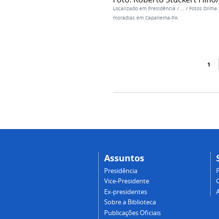
Localizado em
Presidência
/
…
/
Fotos Dilma
moradias em Capanema-PA
1
Assuntos
Presidência
Vice-Presidente
Ex-presidentes
Sobre a Biblioteca
Publicações Oficiais