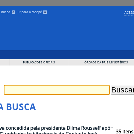
 a busca
3
Ir para o rodapé
4
ACESS
PUBLICAÇÕES OFICIAIS
ÓRGÃOS DA PR E MINISTÉRIOS
A BUSCA
iva concedida pela presidenta Dilma Rousseff após
35
itens