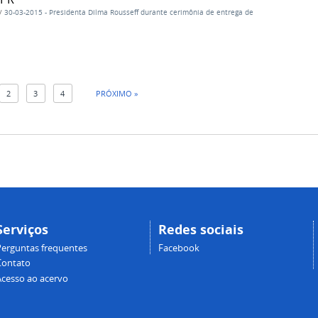
/
30-03-2015 - Presidenta Dilma Rousseff durante cerimônia de entrega de
2
3
4
PRÓXIMO »
Serviços
Redes sociais
Perguntas frequentes
Facebook
Contato
Acesso ao acervo