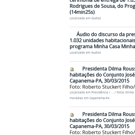
cerimônia de entrega de 1.0
Rodrigues de Sousa, do Pro
(14min25s)
Localizado em
Áudios
Áudio do discurso da pre
1.032 unidades habitacionai
programa Minha Casa Minha
Localizado em
Áudios
Presidenta Dilma Rouss
habitações do Conjunto José
Capanema-PA, 30/03/2015
Foto: Roberto Stuckert Filho
Localizado em
Presidência
/
…
/
Fotos Dilma
moradias em Capanema-PA
Presidenta Dilma Rouss
habitações do Conjunto José
Capanema-PA, 30/03/2015
Foto: Roberto Stuckert Filho