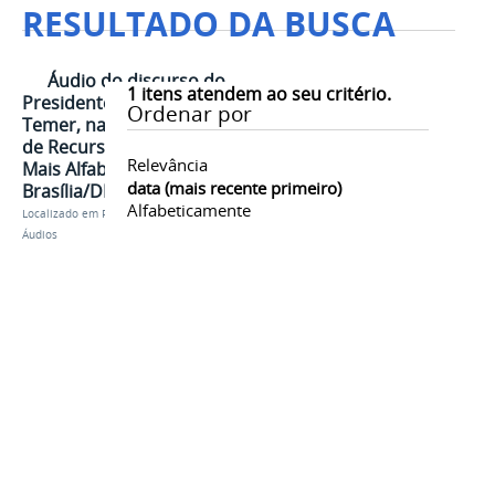
RESULTADO DA BUSCA
Áudio do discurso do
1
itens atendem ao seu critério.
Presidente da República, Michel
Ordenar por
Temer, na Cerimônia de Liberação
de Recursos para o Programa
Relevância
Mais Alfabetização - (06min40s) -
data (mais recente primeiro)
Brasília/DF
Alfabeticamente
Localizado em
Presidência
/
…
/
Michel Temer
/
Áudios