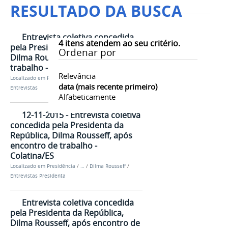
RESULTADO DA BUSCA
Entrevista coletiva concedida
4
itens atendem ao seu critério.
pela Presidenta da República,
Ordenar por
Dilma Rousseff, após encontro de
trabalho - Colatina/ES
Relevância
Localizado em
Presidência
/
…
/
Dilma Rousseff
/
data (mais recente primeiro)
Entrevistas
Alfabeticamente
12-11-2015 - Entrevista coletiva
concedida pela Presidenta da
República, Dilma Rousseff, após
encontro de trabalho -
Colatina/ES
Localizado em
Presidência
/
…
/
Dilma Rousseff
/
Entrevistas Presidenta
Entrevista coletiva concedida
pela Presidenta da República,
Dilma Rousseff, após encontro de