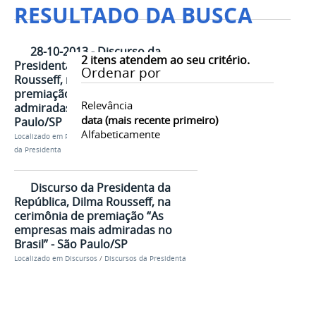
RESULTADO DA BUSCA
28-10-2013 - Discurso da
2
itens atendem ao seu critério.
Presidenta da República, Dilma
Ordenar por
Rousseff, na cerimônia de
premiação “As empresas mais
Relevância
admiradas no Brasil” - São
data (mais recente primeiro)
Paulo/SP
Alfabeticamente
Localizado em
Presidência
/
…
/
Discursos
/
Discursos
da Presidenta
Discurso da Presidenta da
República, Dilma Rousseff, na
cerimônia de premiação “As
empresas mais admiradas no
Brasil” - São Paulo/SP
Localizado em
Discursos
/
Discursos da Presidenta