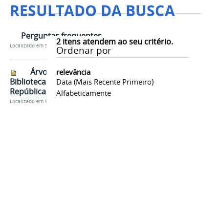
RESULTADO DA BUSCA
Perguntas frequentes
2
itens atendem ao seu critério.
Localizado em
Sobre a Biblioteca
Ordenar por
Árvore de Natal da
relevância
Biblioteca da Presidência da
Data (mais Recente Primeiro)
República
Alfabeticamente
Localizado em
Sobre a Biblioteca
/
Fotos Biblioteca