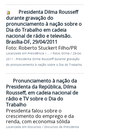
Presidenta Dilma Rousseff
durante gravação do
pronunciamento à nação sobre o
Dia do Trabalho em cadeia
nacional de rádio e televisão.
Brasília-DF, 29/04/2011
Foto: Roberto Stuckert Filho/PR
Localizado em
Presidência
/
…
/
Fotos Dilma
/
29-04-
2011 - Presidenta Dilma Rousseff durante gravação
do pronunciamento à nação sobre o Dia do Trabalho
Pronunciamento à nação da
Presidenta da República, Dilma
Rousseff, em cadeia nacional de
rádio e TV sobre o Dia do
Trabalho
Presidenta falou sobre o
crescimento do emprego e da
renda, com economia sólida
Localizado em
Discursos
/
Discursos da Presidenta