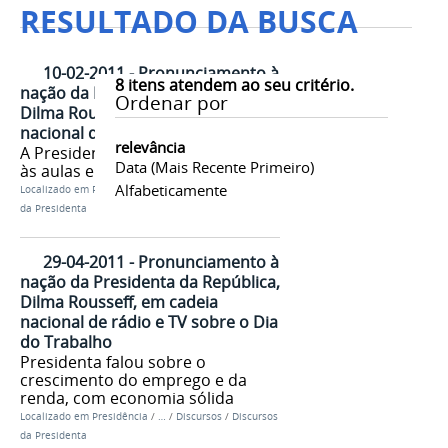
RESULTADO DA BUSCA
10-02-2011 - Pronunciamento à
8
itens atendem ao seu critério.
nação da Presidenta da República,
Ordenar por
Dilma Rousseff, em cadeia
nacional de rádio e TV
relevância
A Presidenta falou sobre a volta
Data (mais Recente Primeiro)
às aulas e a Educação no Brasil
Alfabeticamente
Localizado em
Presidência
/
…
/
Discursos
/
Discursos
da Presidenta
29-04-2011 - Pronunciamento à
nação da Presidenta da República,
Dilma Rousseff, em cadeia
nacional de rádio e TV sobre o Dia
do Trabalho
Presidenta falou sobre o
crescimento do emprego e da
renda, com economia sólida
Localizado em
Presidência
/
…
/
Discursos
/
Discursos
da Presidenta