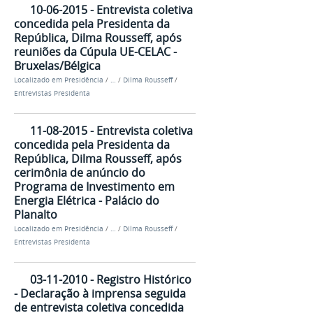
10-06-2015 - Entrevista coletiva
concedida pela Presidenta da
República, Dilma Rousseff, após
reuniões da Cúpula UE-CELAC -
Bruxelas/Bélgica
Localizado em
Presidência
/
…
/
Dilma Rousseff
/
Entrevistas Presidenta
11-08-2015 - Entrevista coletiva
concedida pela Presidenta da
República, Dilma Rousseff, após
cerimônia de anúncio do
Programa de Investimento em
Energia Elétrica - Palácio do
Planalto
Localizado em
Presidência
/
…
/
Dilma Rousseff
/
Entrevistas Presidenta
03-11-2010 - Registro Histórico
- Declaração à imprensa seguida
de entrevista coletiva concedida