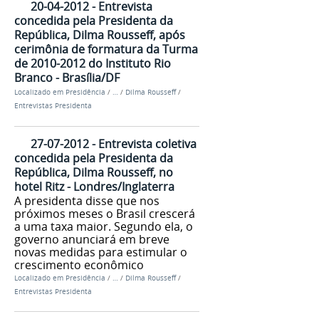
20-04-2012 - Entrevista
concedida pela Presidenta da
República, Dilma Rousseff, após
cerimônia de formatura da Turma
de 2010-2012 do Instituto Rio
Branco - Brasília/DF
Localizado em
Presidência
/
…
/
Dilma Rousseff
/
Entrevistas Presidenta
27-07-2012 - Entrevista coletiva
concedida pela Presidenta da
República, Dilma Rousseff, no
hotel Ritz - Londres/Inglaterra
A presidenta disse que nos
próximos meses o Brasil crescerá
a uma taxa maior. Segundo ela, o
governo anunciará em breve
novas medidas para estimular o
crescimento econômico
Localizado em
Presidência
/
…
/
Dilma Rousseff
/
Entrevistas Presidenta