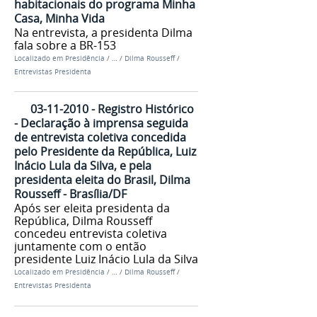
habitacionais do programa Minha
Casa, Minha Vida
Na entrevista, a presidenta Dilma
fala sobre a BR-153
Localizado em
Presidência
/
…
/
Dilma Rousseff
/
Entrevistas Presidenta
03-11-2010 - Registro Histórico
- Declaração à imprensa seguida
de entrevista coletiva concedida
pelo Presidente da República, Luiz
Inácio Lula da Silva, e pela
presidenta eleita do Brasil, Dilma
Rousseff - Brasília/DF
Após ser eleita presidenta da
República, Dilma Rousseff
concedeu entrevista coletiva
juntamente com o então
presidente Luiz Inácio Lula da Silva
Localizado em
Presidência
/
…
/
Dilma Rousseff
/
Entrevistas Presidenta