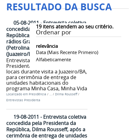
RESULTADO DA BUSCA
05-08-2011 - Entrevista coletiva
19
itens atendem ao seu critério.
concedida pela Presidenta da
Ordenar por
República, Dilma Rousseff, às
rádios Grande Rio AM
relevância
(Petrolina/PE) e Juazeiro AM
Data (mais Recente Primeiro)
(Juazeiro/BA)
Alfabeticamente
Entrevista coletiva concedida pela
Presidenta Dilma para rádios
locais durante visita a Juazeiro/BA,
para cerimônia de entrega de
unidades habitacionais do
programa Minha Casa, Minha Vida
Localizado em
Presidência
/
…
/
Dilma Rousseff
/
Entrevistas Presidenta
19-08-2011 - Entrevista coletiva
concedida pela Presidenta da
República, Dilma Rousseff, após a
cerimônia de entrega de unidades