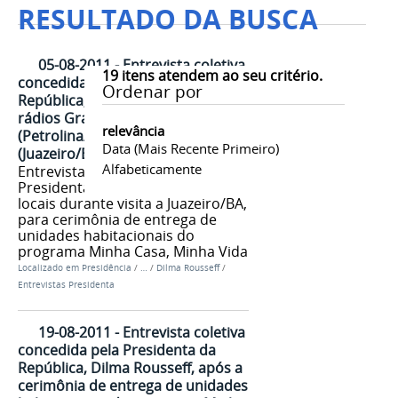
RESULTADO DA BUSCA
05-08-2011 - Entrevista coletiva
19
itens atendem ao seu critério.
concedida pela Presidenta da
Ordenar por
República, Dilma Rousseff, às
rádios Grande Rio AM
relevância
(Petrolina/PE) e Juazeiro AM
Data (mais Recente Primeiro)
(Juazeiro/BA)
Alfabeticamente
Entrevista coletiva concedida pela
Presidenta Dilma para rádios
locais durante visita a Juazeiro/BA,
para cerimônia de entrega de
unidades habitacionais do
programa Minha Casa, Minha Vida
Localizado em
Presidência
/
…
/
Dilma Rousseff
/
Entrevistas Presidenta
19-08-2011 - Entrevista coletiva
concedida pela Presidenta da
República, Dilma Rousseff, após a
cerimônia de entrega de unidades