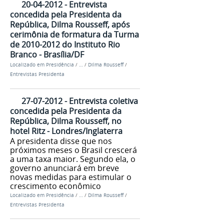
20-04-2012 - Entrevista
concedida pela Presidenta da
República, Dilma Rousseff, após
cerimônia de formatura da Turma
de 2010-2012 do Instituto Rio
Branco - Brasília/DF
Localizado em
Presidência
/
…
/
Dilma Rousseff
/
Entrevistas Presidenta
27-07-2012 - Entrevista coletiva
concedida pela Presidenta da
República, Dilma Rousseff, no
hotel Ritz - Londres/Inglaterra
A presidenta disse que nos
próximos meses o Brasil crescerá
a uma taxa maior. Segundo ela, o
governo anunciará em breve
novas medidas para estimular o
crescimento econômico
Localizado em
Presidência
/
…
/
Dilma Rousseff
/
Entrevistas Presidenta