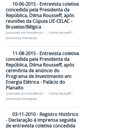
10-06-2015 - Entrevista coletiva
concedida pela Presidenta da
República, Dilma Rousseff, após
reuniões da Cúpula UE-CELAC -
Bruxelas/Bélgica
Localizado em
Presidência
/
…
/
Dilma Rousseff
/
Entrevistas Presidenta
11-08-2015 - Entrevista coletiva
concedida pela Presidenta da
República, Dilma Rousseff, após
cerimônia de anúncio do
Programa de Investimento em
Energia Elétrica - Palácio do
Planalto
Localizado em
Presidência
/
…
/
Dilma Rousseff
/
Entrevistas Presidenta
03-11-2010 - Registro Histórico
- Declaração à imprensa seguida
de entrevista coletiva concedida