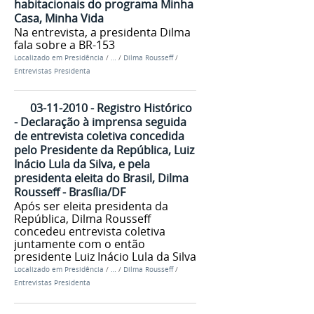
habitacionais do programa Minha
Casa, Minha Vida
Na entrevista, a presidenta Dilma
fala sobre a BR-153
Localizado em
Presidência
/
…
/
Dilma Rousseff
/
Entrevistas Presidenta
03-11-2010 - Registro Histórico
- Declaração à imprensa seguida
de entrevista coletiva concedida
pelo Presidente da República, Luiz
Inácio Lula da Silva, e pela
presidenta eleita do Brasil, Dilma
Rousseff - Brasília/DF
Após ser eleita presidenta da
República, Dilma Rousseff
concedeu entrevista coletiva
juntamente com o então
presidente Luiz Inácio Lula da Silva
Localizado em
Presidência
/
…
/
Dilma Rousseff
/
Entrevistas Presidenta