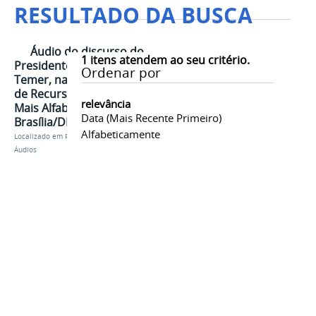
RESULTADO DA BUSCA
Áudio do discurso do
1
itens atendem ao seu critério.
Presidente da República, Michel
Ordenar por
Temer, na Cerimônia de Liberação
de Recursos para o Programa
relevância
Mais Alfabetização - (06min40s) -
Data (mais Recente Primeiro)
Brasília/DF
Alfabeticamente
Localizado em
Presidência
/
…
/
Michel Temer
/
Áudios