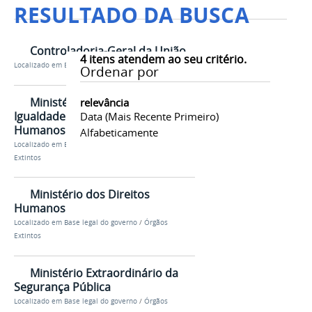
RESULTADO DA BUSCA
Controladoria-Geral da União
4
itens atendem ao seu critério.
Localizado em
Base legal do governo
/
Ministérios
Ordenar por
Ministério das Mulheres, da
relevância
Igualdade Racial e dos Direitos
Data (mais Recente Primeiro)
Humanos
Alfabeticamente
Localizado em
Base legal do governo
/
Órgãos
Extintos
Ministério dos Direitos
Humanos
Localizado em
Base legal do governo
/
Órgãos
Extintos
Ministério Extraordinário da
Segurança Pública
Localizado em
Base legal do governo
/
Órgãos