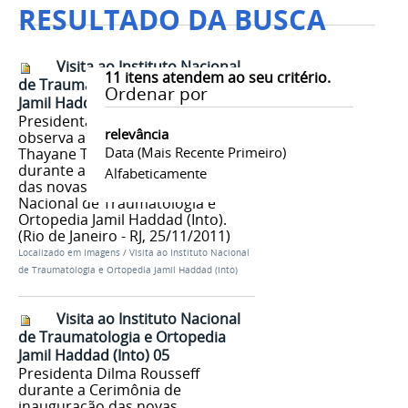
RESULTADO DA BUSCA
Visita ao Instituto Nacional
11
itens atendem ao seu critério.
de Traumatologia e Ortopedia
Ordenar por
Jamil Haddad (Into) 03
Presidenta Dilma Rousseff
relevância
observa a recuperação da jovem
Data (mais Recente Primeiro)
Thayane Tavares Monteiro
durante a visita as inauguração
Alfabeticamente
das novas instalações do Instituto
Nacional de Traumatologia e
Ortopedia Jamil Haddad (Into).
(Rio de Janeiro - RJ, 25/11/2011)
Localizado em
Imagens
/
Visita ao Instituto Nacional
de Traumatologia e Ortopedia Jamil Haddad (Into)
Visita ao Instituto Nacional
de Traumatologia e Ortopedia
Jamil Haddad (Into) 05
Presidenta Dilma Rousseff
durante a Cerimônia de
inauguração das novas