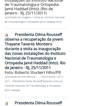
instalações do Instituto Nacional
de Traumatologia e Ortopedia
Jamil Haddad (Into). (Rio de
Janeiro - RJ, 25/11/2011)
Localizado em
Imagens
/
Visita ao Instituto Nacional
de Traumatologia e Ortopedia Jamil Haddad (Into)
Presidenta Dilma Rousseff
observa a recuperação da jovem
Thayane Tavares Monteiro
durante a visita as inauguração
das novas instalações do Instituto
Nacional de Traumatologia e
Ortopedia Jamil Haddad (Into). Rio
de Janeiro - RJ, 25/11/2011
Foto: Roberto Stuckert Filho/PR
Localizado em
Presidência
/
…
/
Fotos Dilma
/
25-11-
2011 - Presidenta Dilma Rousseff durante visita ao
Instituto Nacional de Traumatologia e Ortopedia
Jamil Haddad
Presidenta Dilma Rousseff