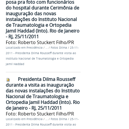
posa pra foto com funcionários
do hospital durante Cerimônia de
inauguração das novas
instalações do Instituto Nacional
de Traumatologia e Ortopedia
Jamil Haddad (Into). Rio de Janeiro
- RJ, 25/11/2011
Foto: Roberto Stuckert Filho/PR
Localizado em
Presidência
/
…
/
Fotos Dilma
/
25-11-
2011 - Presidenta Dilma Rousseff durante visita ao
Instituto Nacional de Traumatologia e Ortopedia
Jamil Haddad
Presidenta Dilma Rousseff
durante a visita as inauguração
das novas instalações do Instituto
Nacional de Traumatologia e
Ortopedia Jamil Haddad (Into). Rio
de Janeiro - RJ, 25/11/2011
Foto: Roberto Stuckert Filho/PR
Localizado em
Presidência
/
…
/
Fotos Dilma
/
25-11-
2011 - Presidenta Dilma Rousseff durante visita ao