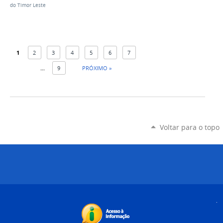
do Timor Leste
1
2
3
4
5
6
7
...
9
PRÓXIMO »
Voltar para o topo