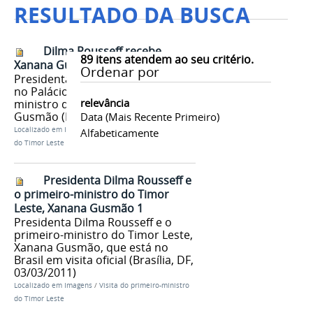
RESULTADO DA BUSCA
Dilma Rousseff recebe
89
itens atendem ao seu critério.
Xanana Gusmão
Ordenar por
Presidenta Dilma Rousseff recebe
no Palácio do Planalto o primeiro-
relevância
ministro do Timor Leste, Xanana
Gusmão (Brasília, DF, 03/03/2011)
Data (mais Recente Primeiro)
Localizado em
Imagens
/
Visita do primeiro-ministro
Alfabeticamente
do Timor Leste
Presidenta Dilma Rousseff e
o primeiro-ministro do Timor
Leste, Xanana Gusmão 1
Presidenta Dilma Rousseff e o
primeiro-ministro do Timor Leste,
Xanana Gusmão, que está no
Brasil em visita oficial (Brasília, DF,
03/03/2011)
Localizado em
Imagens
/
Visita do primeiro-ministro
do Timor Leste