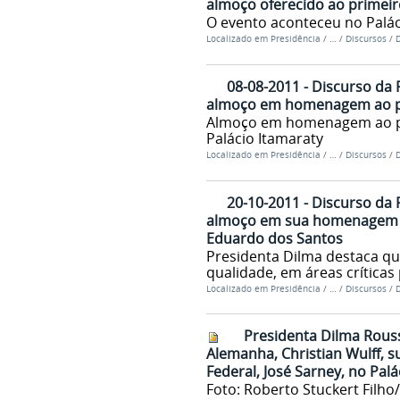
almoço oferecido ao primeiro
O evento aconteceu no Palác
Localizado em
Presidência
/
…
/
Discursos
/
D
08-08-2011 - Discurso da 
almoço em homenagem ao pr
Almoço em homenagem ao pr
Palácio Itamaraty
Localizado em
Presidência
/
…
/
Discursos
/
D
20-10-2011 - Discurso da 
almoço em sua homenagem of
Eduardo dos Santos
Presidenta Dilma destaca qu
qualidade, em áreas crítica
Localizado em
Presidência
/
…
/
Discursos
/
D
Presidenta Dilma Rouss
Alemanha, Christian Wulff, s
Federal, José Sarney, no Palá
Foto: Roberto Stuckert Filho