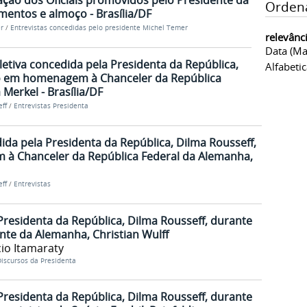
ção dos Oficiais promovidos pelo Presidente da
Orden
mentos e almoço - Brasília/DF
r
/
Entrevistas concedidas pelo presidente Michel Temer
relevânc
Data (ma
oletiva concedida pela Presidenta da República,
Alfabeti
o em homenagem à Chanceler da República
Merkel - Brasília/DF
ff
/
Entrevistas Presidenta
dida pela Presidenta da República, Dilma Rousseff,
à Chanceler da República Federal da Alemanha,
ff
/
Entrevistas
Presidenta da República, Dilma Rousseff, durante
nte da Alemanha, Christian Wulff
io Itamaraty
iscursos da Presidenta
Presidenta da República, Dilma Rousseff, durante