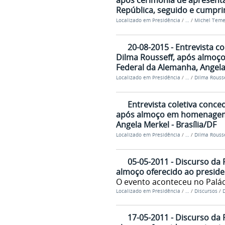
após cerimônia de apresenta
República, seguido e cumpri
Localizado em
Presidência
/
…
/
Michel Teme
20-08-2015 - Entrevista c
Dilma Rousseff, após almoç
Federal da Alemanha, Angela 
Localizado em
Presidência
/
…
/
Dilma Rousse
Entrevista coletiva conce
após almoço em homenagem 
Angela Merkel - Brasília/DF
Localizado em
Presidência
/
…
/
Dilma Rousse
05-05-2011 - Discurso da 
almoço oferecido ao preside
O evento aconteceu no Palác
Localizado em
Presidência
/
…
/
Discursos
/
D
17-05-2011 - Discurso da 