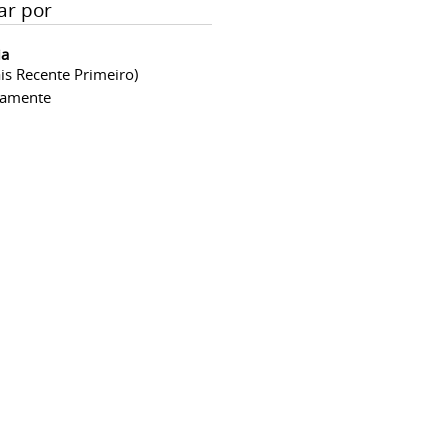
ar por
ia
is Recente Primeiro)
camente