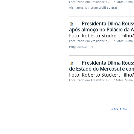
Localizado em
Presidência
/
…
/
Fotos Dilma
Alemanha, Christian Wulff ao Brasil
Presidenta Dilma Rouss
após almoço no Palácio da Al
Foto: Roberto Stuckert Filho
Localizado em
Presidência
/
…
/
Fotos Dilma
Progressista (PP)
Presidenta Dilma Rou
de Estado do Mercosul e con
Foto: Roberto Stuckert Filho
Localizado em
Presidência
/
…
/
Fotos Dilma
« ANTERIOR