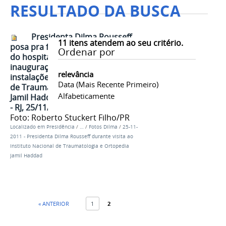
RESULTADO DA BUSCA
Presidenta Dilma Rousseff
11
itens atendem ao seu critério.
posa pra foto com funcionários
Ordenar por
do hospital durante Cerimônia de
inauguração das novas
relevância
instalações do Instituto Nacional
Data (mais Recente Primeiro)
de Traumatologia e Ortopedia
Alfabeticamente
Jamil Haddad (Into). Rio de Janeiro
- RJ, 25/11/2011
Foto: Roberto Stuckert Filho/PR
Localizado em
Presidência
/
…
/
Fotos Dilma
/
25-11-
2011 - Presidenta Dilma Rousseff durante visita ao
Instituto Nacional de Traumatologia e Ortopedia
Jamil Haddad
« ANTERIOR
1
2