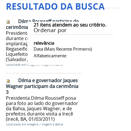
RESULTADO DA BUSCA
Dilma Rousseff participa de
21
itens atendem ao seu critério.
cerimônia 3
Ordenar por
Presidenta Dilma Rousseff
durante cerimônia de anúncio da
relevância
implantação do Terminal de
Regaseificação de Gás Natural
Data (mais Recente Primeiro)
Liquefeito (GNL) da Bahia
Alfabeticamente
(Salvador, BA, 01/03/2011)
Localizado em
Imagens
/
Viagem à Bahia
Dilma e governador Jaques
Wagner participam da cerimônia
3
Presidenta Dilma Rousseff posa
para foto ao lado do governador
da Bahia, Jaques Wagner, e de
prefeitos durante visita a Irecê
(Irecê, BA, 01/03/2011)
Localizado em
Imagens
/
Viagem à Bahia