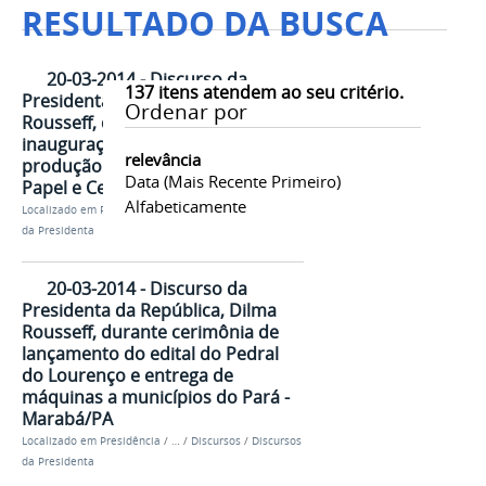
RESULTADO DA BUSCA
20-03-2014 - Discurso da
137
itens atendem ao seu critério.
Presidenta da República, Dilma
Ordenar por
Rousseff, durante cerimônia de
inauguração da unidade de
relevância
produção de celulose da Suzano
Data (mais Recente Primeiro)
Papel e Celulose - Imperatriz/MA
Alfabeticamente
Localizado em
Presidência
/
…
/
Discursos
/
Discursos
da Presidenta
20-03-2014 - Discurso da
Presidenta da República, Dilma
Rousseff, durante cerimônia de
lançamento do edital do Pedral
do Lourenço e entrega de
máquinas a municípios do Pará -
Marabá/PA
Localizado em
Presidência
/
…
/
Discursos
/
Discursos
da Presidenta