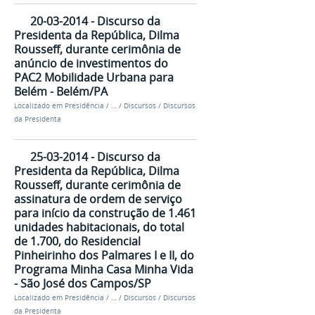
20-03-2014 - Discurso da
Presidenta da República, Dilma
Rousseff, durante cerimônia de
anúncio de investimentos do
PAC2 Mobilidade Urbana para
Belém - Belém/PA
Localizado em
Presidência
/
…
/
Discursos
/
Discursos
da Presidenta
25-03-2014 - Discurso da
Presidenta da República, Dilma
Rousseff, durante cerimônia de
assinatura de ordem de serviço
para início da construção de 1.461
unidades habitacionais, do total
de 1.700, do Residencial
Pinheirinho dos Palmares I e II, do
Programa Minha Casa Minha Vida
- São José dos Campos/SP
Localizado em
Presidência
/
…
/
Discursos
/
Discursos
da Presidenta