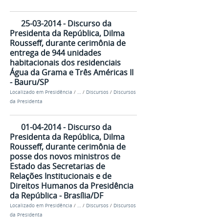
25-03-2014 - Discurso da
Presidenta da República, Dilma
Rousseff, durante cerimônia de
entrega de 944 unidades
habitacionais dos residenciais
Água da Grama e Três Américas II
- Bauru/SP
Localizado em
Presidência
/
…
/
Discursos
/
Discursos
da Presidenta
01-04-2014 - Discurso da
Presidenta da República, Dilma
Rousseff, durante cerimônia de
posse dos novos ministros de
Estado das Secretarias de
Relações Institucionais e de
Direitos Humanos da Presidência
da República - Brasília/DF
Localizado em
Presidência
/
…
/
Discursos
/
Discursos
da Presidenta