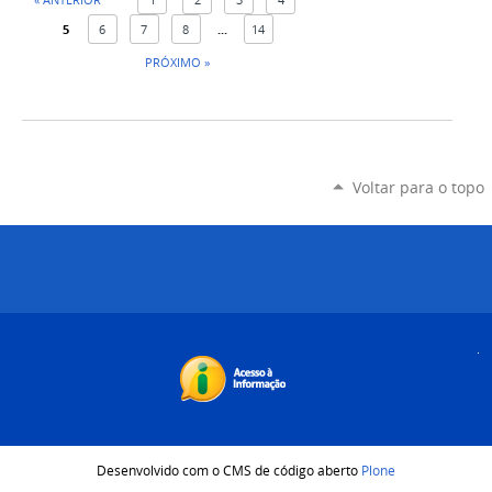
5
6
7
8
...
14
PRÓXIMO »
Voltar para o topo
Desenvolvido com o CMS de código aberto
Plone