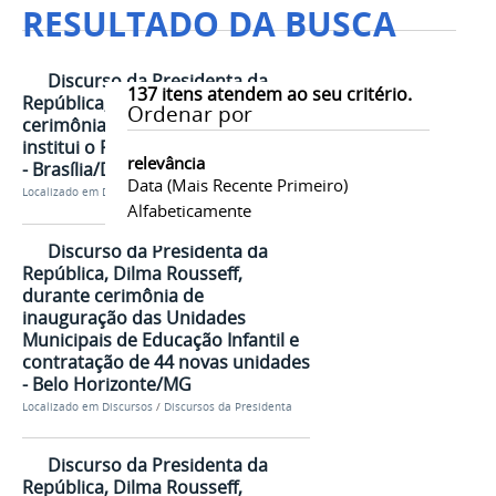
RESULTADO DA BUSCA
Discurso da Presidenta da
137
itens atendem ao seu critério.
República, Dilma Rousseff, na
Ordenar por
cerimônia de sanção da Lei que
institui o Programa Mais Médicos
relevância
- Brasília/DF
Data (mais Recente Primeiro)
Localizado em
Discursos
/
Discursos da Presidenta
Alfabeticamente
Discurso da Presidenta da
República, Dilma Rousseff,
durante cerimônia de
inauguração das Unidades
Municipais de Educação Infantil e
contratação de 44 novas unidades
- Belo Horizonte/MG
Localizado em
Discursos
/
Discursos da Presidenta
Discurso da Presidenta da
República, Dilma Rousseff,