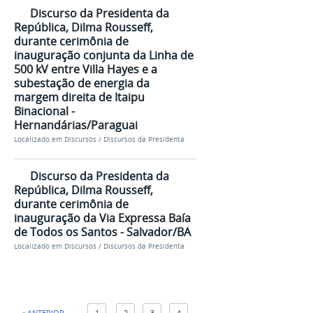
Discurso da Presidenta da
República, Dilma Rousseff,
durante cerimônia de
inauguração conjunta da Linha de
500 kV entre Villa Hayes e a
subestação de energia da
margem direita de Itaipu
Binacional -
Hernandárias/Paraguai
Localizado em
Discursos
/
Discursos da Presidenta
Discurso da Presidenta da
República, Dilma Rousseff,
durante cerimônia de
inauguração da Via Expressa Baía
de Todos os Santos - Salvador/BA
Localizado em
Discursos
/
Discursos da Presidenta
« ANTERIOR
1
2
3
4