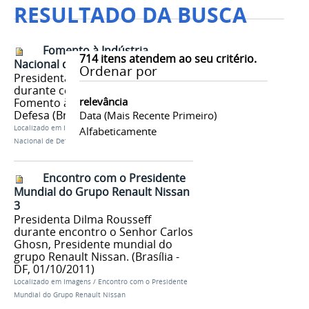
RESULTADO DA BUSCA
Fomento à Indústria
714
itens atendem ao seu critério.
Nacional de Defesa
Ordenar por
Presidenta Dilma Rousseff
durante cerimônia de anúncio de
relevância
Fomento à indústria Nacional de
Defesa (Brasília-DF, 29/09/2011)
Data (mais Recente Primeiro)
Localizado em
Imagens
/
Fomento à Indústria
Alfabeticamente
Nacional de Defesa
Encontro com o Presidente
Mundial do Grupo Renault Nissan
3
Presidenta Dilma Rousseff
durante encontro o Senhor Carlos
Ghosn, Presidente mundial do
grupo Renault Nissan. (Brasília -
DF, 01/10/2011)
Localizado em
Imagens
/
Encontro com o Presidente
Mundial do Grupo Renault Nissan