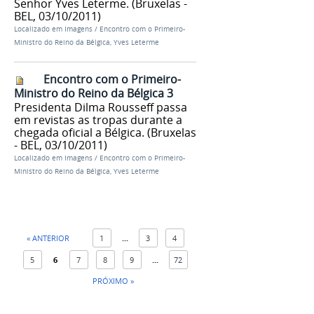
Senhor Yves Leterme. (Bruxelas -
BEL, 03/10/2011)
Localizado em
Imagens
/
Encontro com o Primeiro-
Ministro do Reino da Bélgica, Yves Leterme
Encontro com o Primeiro-
Ministro do Reino da Bélgica 3
Presidenta Dilma Rousseff passa
em revistas as tropas durante a
chegada oficial a Bélgica. (Bruxelas
- BEL, 03/10/2011)
Localizado em
Imagens
/
Encontro com o Primeiro-
Ministro do Reino da Bélgica, Yves Leterme
« ANTERIOR
1
...
3
4
5
6
7
8
9
...
72
PRÓXIMO »