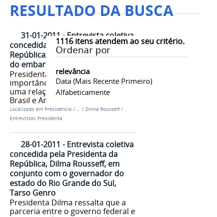
RESULTADO DA BUSCA
31-01-2011 - Entrevista coletiva
1116
itens atendem ao seu critério.
concedida pela Presidenta da
Ordenar por
República, Dilma Rousseff, antes
do embarque para o Brasil
relevância
Presidenta Dilma fala sobre a
Data (mais Recente Primeiro)
importância da construção de
uma relação de confiança entre
Alfabeticamente
Brasil e Argentina
Localizado em
Presidência
/
…
/
Dilma Rousseff
/
Entrevistas Presidenta
28-01-2011 - Entrevista coletiva
concedida pela Presidenta da
República, Dilma Rousseff, em
conjunto com o governador do
estado do Rio Grande do Sul,
Tarso Genro
Presidenta Dilma ressalta que a
parceria entre o governo federal e