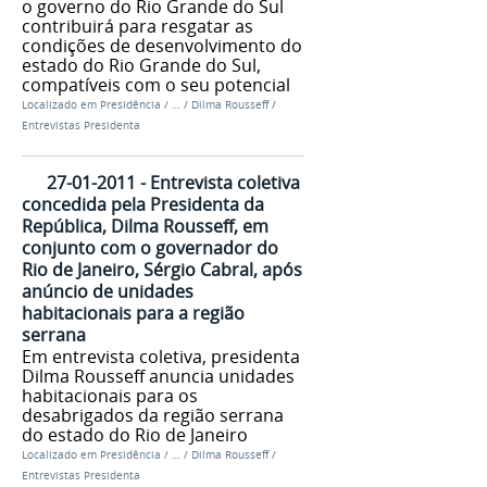
o governo do Rio Grande do Sul
contribuirá para resgatar as
condições de desenvolvimento do
estado do Rio Grande do Sul,
compatíveis com o seu potencial
Localizado em
Presidência
/
…
/
Dilma Rousseff
/
Entrevistas Presidenta
27-01-2011 - Entrevista coletiva
concedida pela Presidenta da
República, Dilma Rousseff, em
conjunto com o governador do
Rio de Janeiro, Sérgio Cabral, após
anúncio de unidades
habitacionais para a região
serrana
Em entrevista coletiva, presidenta
Dilma Rousseff anuncia unidades
habitacionais para os
desabrigados da região serrana
do estado do Rio de Janeiro
Localizado em
Presidência
/
…
/
Dilma Rousseff
/
Entrevistas Presidenta