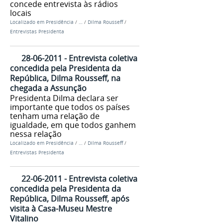
concede entrevista às rádios
locais
Localizado em
Presidência
/
…
/
Dilma Rousseff
/
Entrevistas Presidenta
28-06-2011 - Entrevista coletiva
concedida pela Presidenta da
República, Dilma Rousseff, na
chegada a Assunção
Presidenta Dilma declara ser
importante que todos os países
tenham uma relação de
igualdade, em que todos ganhem
nessa relação
Localizado em
Presidência
/
…
/
Dilma Rousseff
/
Entrevistas Presidenta
22-06-2011 - Entrevista coletiva
concedida pela Presidenta da
República, Dilma Rousseff, após
visita à Casa-Museu Mestre
Vitalino