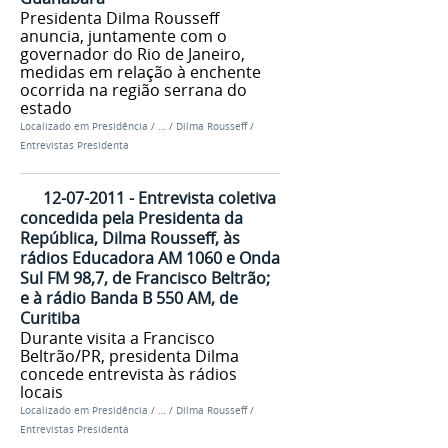
Presidenta Dilma Rousseff
anuncia, juntamente com o
governador do Rio de Janeiro,
medidas em relação à enchente
ocorrida na região serrana do
estado
Localizado em
Presidência
/
…
/
Dilma Rousseff
/
Entrevistas Presidenta
12-07-2011 - Entrevista coletiva
concedida pela Presidenta da
República, Dilma Rousseff, às
rádios Educadora AM 1060 e Onda
Sul FM 98,7, de Francisco Beltrão;
e à rádio Banda B 550 AM, de
Curitiba
Durante visita a Francisco
Beltrão/PR, presidenta Dilma
concede entrevista às rádios
locais
Localizado em
Presidência
/
…
/
Dilma Rousseff
/
Entrevistas Presidenta