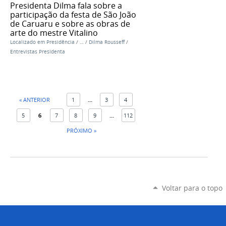
Presidenta Dilma fala sobre a
participação da festa de São João
de Caruaru e sobre as obras de
arte do mestre Vitalino
Localizado em
Presidência
/
…
/
Dilma Rousseff
/
Entrevistas Presidenta
« ANTERIOR
1
...
3
4
5
6
7
8
9
...
112
PRÓXIMO »
Voltar para o topo