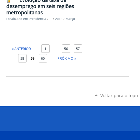
Evolução da taxa de
desemprego em seis regiões
metropolitanas
Localizado em
Presidência
/
…
/
2013
/
Março
« ANTERIOR
1
...
56
57
58
59
60
PRÓXIMO »
Voltar para o topo