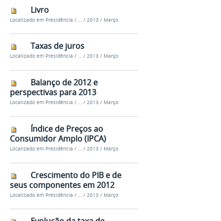
Livro
Localizado em
Presidência
/
…
/
2013
/
Março
Taxas de juros
Localizado em
Presidência
/
…
/
2013
/
Março
Balanço de 2012 e
perspectivas para 2013
Localizado em
Presidência
/
…
/
2013
/
Março
Índice de Preços ao
Consumidor Amplo (IPCA)
Localizado em
Presidência
/
…
/
2013
/
Março
Crescimento do PIB e de
seus componentes em 2012
Localizado em
Presidência
/
…
/
2013
/
Março