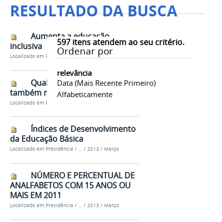
RESULTADO DA BUSCA
Aumenta a educação
597
itens atendem ao seu critério.
inclusiva
Ordenar por
Localizado em
Presidência
/
…
/
2013
/
Março
relevância
Qualidade do ensino
Data (mais Recente Primeiro)
também melhora
Alfabeticamente
Localizado em
Presidência
/
…
/
2013
/
Março
Índices de Desenvolvimento
da Educação Básica
Localizado em
Presidência
/
…
/
2013
/
Março
NÚMERO E PERCENTUAL DE
ANALFABETOS COM 15 ANOS OU
MAIS EM 2011
Localizado em
Presidência
/
…
/
2013
/
Março