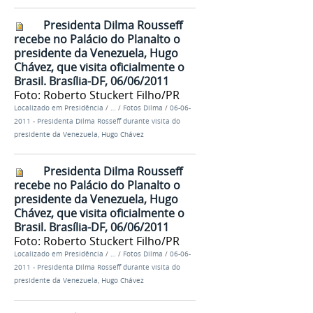
Presidenta Dilma Rousseff
recebe no Palácio do Planalto o
presidente da Venezuela, Hugo
Chávez, que visita oficialmente o
Brasil. Brasília-DF, 06/06/2011
Foto: Roberto Stuckert Filho/PR
Localizado em
Presidência
/
…
/
Fotos Dilma
/
06-06-
2011 - Presidenta Dilma Rosseff durante visita do
presidente da Venezuela, Hugo Chávez
Presidenta Dilma Rousseff
recebe no Palácio do Planalto o
presidente da Venezuela, Hugo
Chávez, que visita oficialmente o
Brasil. Brasília-DF, 06/06/2011
Foto: Roberto Stuckert Filho/PR
Localizado em
Presidência
/
…
/
Fotos Dilma
/
06-06-
2011 - Presidenta Dilma Rosseff durante visita do
presidente da Venezuela, Hugo Chávez