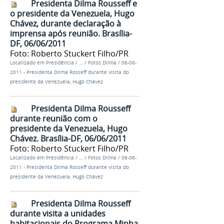
Presidenta Dilma Rousseff e
o presidente da Venezuela, Hugo
Chávez, durante declaração à
imprensa após reunião. Brasília-
DF, 06/06/2011
Foto: Roberto Stuckert Filho/PR
Localizado em
Presidência
/
…
/
Fotos Dilma
/
06-06-
2011 - Presidenta Dilma Rosseff durante visita do
presidente da Venezuela, Hugo Chávez
Presidenta Dilma Rousseff
durante reunião com o
presidente da Venezuela, Hugo
Chávez. Brasília-DF, 06/06/2011
Foto: Roberto Stuckert Filho/PR
Localizado em
Presidência
/
…
/
Fotos Dilma
/
06-06-
2011 - Presidenta Dilma Rosseff durante visita do
presidente da Venezuela, Hugo Chávez
Presidenta Dilma Rousseff
durante visita a unidades
habitacionais do Programa Minha