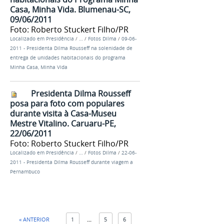
Casa, Minha Vida. Blumenau-SC,
09/06/2011
Foto: Roberto Stuckert Filho/PR
Localizado em
Presidência
/
…
/
Fotos Dilma
/
09-06-
2011 - Presidenta Dilma Rousseff na solenidade de
entrega de unidades habitacionais do programa
Minha Casa, Minha Vida
Presidenta Dilma Rousseff
posa para foto com populares
durante visita à Casa-Museu
Mestre Vitalino. Caruaru-PE,
22/06/2011
Foto: Roberto Stuckert Filho/PR
Localizado em
Presidência
/
…
/
Fotos Dilma
/
22-06-
2011 - Presidenta Dilma Rousseff durante viagem a
Pernambuco
« ANTERIOR
1
...
5
6