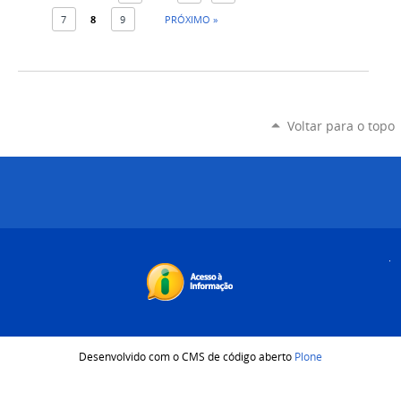
7
8
9
PRÓXIMO »
Voltar para o topo
Desenvolvido com o CMS de código aberto
Plone