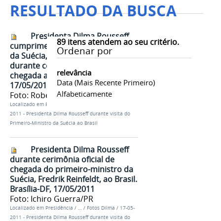
RESULTADO DA BUSCA
Presidenta Dilma Rousseff
89
itens atendem ao seu critério.
cumprimenta o primeiro-ministro
Ordenar por
da Suécia, Fredrik Reinfeldt,
durante cerimônia oficial de
relevância
chegada ao Brasil. Brasília-DF,
Data (mais Recente Primeiro)
17/05/2011
Alfabeticamente
Foto: Roberto Stuckert Filho/PR
Localizado em
Presidência
/
…
/
Fotos Dilma
/
17-05-
2011 - Presidenta Dilma Rousseff durante visita do
Primeiro-Ministro da Suécia ao Brasil
Presidenta Dilma Rousseff
durante cerimônia oficial de
chegada do primeiro-ministro da
Suécia, Fredrik Reinfeldt, ao Brasil.
Brasília-DF, 17/05/2011
Foto: Ichiro Guerra/PR
Localizado em
Presidência
/
…
/
Fotos Dilma
/
17-05-
2011 - Presidenta Dilma Rousseff durante visita do