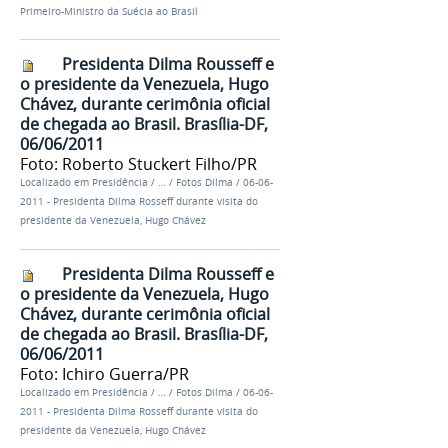
Primeiro-Ministro da Suécia ao Brasil
Presidenta Dilma Rousseff e
o presidente da Venezuela, Hugo
Chávez, durante cerimônia oficial
de chegada ao Brasil. Brasília-DF,
06/06/2011
Foto: Roberto Stuckert Filho/PR
Localizado em
Presidência
/
…
/
Fotos Dilma
/
06-06-
2011 - Presidenta Dilma Rosseff durante visita do
presidente da Venezuela, Hugo Chávez
Presidenta Dilma Rousseff e
o presidente da Venezuela, Hugo
Chávez, durante cerimônia oficial
de chegada ao Brasil. Brasília-DF,
06/06/2011
Foto: Ichiro Guerra/PR
Localizado em
Presidência
/
…
/
Fotos Dilma
/
06-06-
2011 - Presidenta Dilma Rosseff durante visita do
presidente da Venezuela, Hugo Chávez