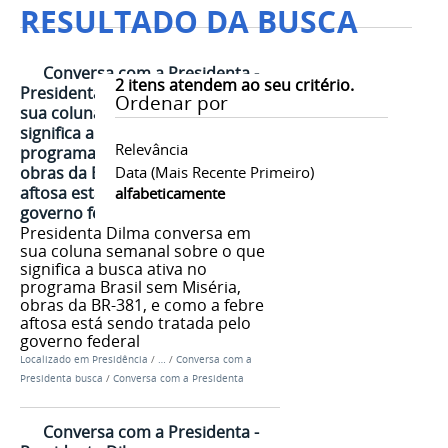
RESULTADO DA BUSCA
Conversa com a Presidenta -
2
itens atendem ao seu critério.
Presidenta Dilma conversa em
Ordenar por
sua coluna semanal sobre o que
significa a busca ativa no
Relevância
programa Brasil sem Miséria,
obras da BR-381, e como a febre
Data (mais Recente Primeiro)
aftosa está sendo tratada pelo
alfabeticamente
governo federal
Presidenta Dilma conversa em
sua coluna semanal sobre o que
significa a busca ativa no
programa Brasil sem Miséria,
obras da BR-381, e como a febre
aftosa está sendo tratada pelo
governo federal
Localizado em
Presidência
/
…
/
Conversa com a
Presidenta busca
/
Conversa com a Presidenta
Conversa com a Presidenta -