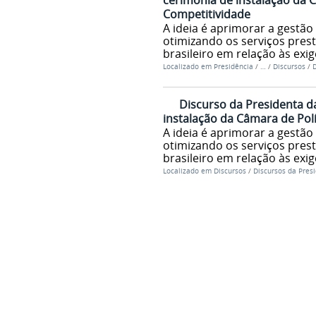
cerimônia de instalação da 
Competitividade
A ideia é aprimorar a gestão
otimizando os serviços prest
brasileiro em relação às ex
Localizado em
Presidência
/
…
/
Discursos
/
D
Discurso da Presidenta d
instalação da Câmara de Pol
A ideia é aprimorar a gestão
otimizando os serviços prest
brasileiro em relação às ex
Localizado em
Discursos
/
Discursos da Pres