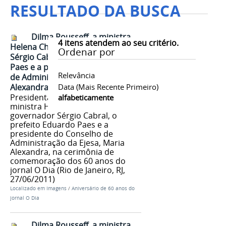
RESULTADO DA BUSCA
Dilma Rousseff, a ministra
4
itens atendem ao seu critério.
Helena Chagas, o governador
Ordenar por
Sérgio Cabral, o prefeito Eduardo
Paes e a presidente do Conselho
Relevância
de Administração da Ejesa, Maria
Alexandra 1
Data (mais Recente Primeiro)
Presidenta Dilma Rousseff, a
alfabeticamente
ministra Helena Chagas, o
governador Sérgio Cabral, o
prefeito Eduardo Paes e a
presidente do Conselho de
Administração da Ejesa, Maria
Alexandra, na cerimônia de
comemoração dos 60 anos do
jornal O Dia (Rio de Janeiro, RJ,
27/06/2011)
Localizado em
Imagens
/
Aniversário de 60 anos do
jornal O Dia
Dilma Rousseff, a ministra