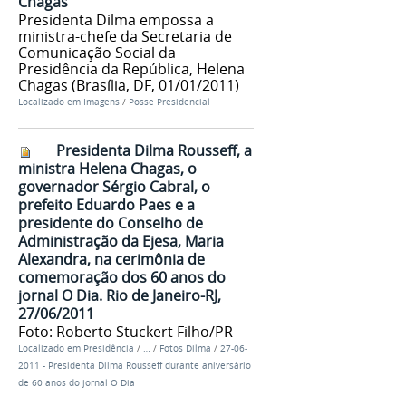
Chagas
Presidenta Dilma empossa a
ministra-chefe da Secretaria de
Comunicação Social da
Presidência da República, Helena
Chagas (Brasília, DF, 01/01/2011)
Localizado em
Imagens
/
Posse Presidencial
Presidenta Dilma Rousseff, a
ministra Helena Chagas, o
governador Sérgio Cabral, o
prefeito Eduardo Paes e a
presidente do Conselho de
Administração da Ejesa, Maria
Alexandra, na cerimônia de
comemoração dos 60 anos do
jornal O Dia. Rio de Janeiro-RJ,
27/06/2011
Foto: Roberto Stuckert Filho/PR
Localizado em
Presidência
/
…
/
Fotos Dilma
/
27-06-
2011 - Presidenta Dilma Rousseff durante aniversário
de 60 anos do jornal O Dia