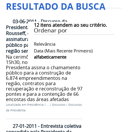
RESULTADO DA BUSCA
03-06-2011 - Discurso da
12
itens atendem ao seu critério.
Presidenta da República, Dilma
Ordenar por
Rousseff, durante cerimônia de
assinatura do chamamento
Relevância
público para reconstrução da
região serrana do Rio de Janeiro
Data (mais Recente Primeiro)
Na cerimônia, que acontece às
alfabeticamente
15h30, no Palácio Guanabara, a
Presidenta assina o chamamento
público para a construção de
6.874 empreendimentos na
região, contratos para
recuperação e reconstrução de 97
pontes e para a contenção de 66
encostas das áreas afetadas
Localizado em
Presidência
/
…
/
Discursos
/
Discursos
da Presidenta
27-01-2011 - Entrevista coletiva
concedida pela Presidenta da