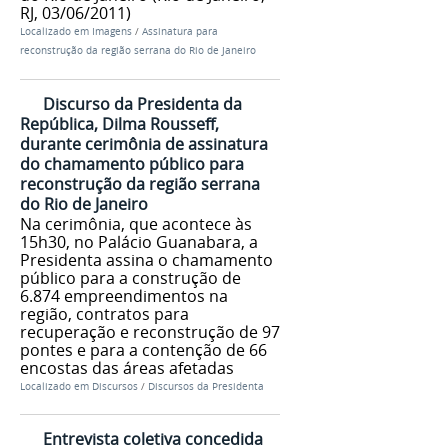
RJ, 03/06/2011)
Localizado em
Imagens
/
Assinatura para
reconstrução da região serrana do Rio de Janeiro
Discurso da Presidenta da
República, Dilma Rousseff,
durante cerimônia de assinatura
do chamamento público para
reconstrução da região serrana
do Rio de Janeiro
Na cerimônia, que acontece às
15h30, no Palácio Guanabara, a
Presidenta assina o chamamento
público para a construção de
6.874 empreendimentos na
região, contratos para
recuperação e reconstrução de 97
pontes e para a contenção de 66
encostas das áreas afetadas
Localizado em
Discursos
/
Discursos da Presidenta
Entrevista coletiva concedida