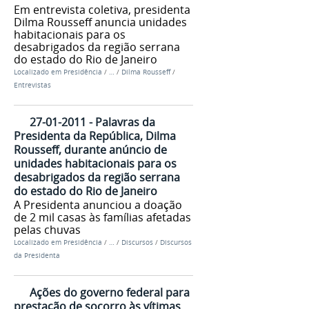
Em entrevista coletiva, presidenta
Dilma Rousseff anuncia unidades
habitacionais para os
desabrigados da região serrana
do estado do Rio de Janeiro
Localizado em
Presidência
/
…
/
Dilma Rousseff
/
Entrevistas
27-01-2011 - Palavras da
Presidenta da República, Dilma
Rousseff, durante anúncio de
unidades habitacionais para os
desabrigados da região serrana
do estado do Rio de Janeiro
A Presidenta anunciou a doação
de 2 mil casas às famílias afetadas
pelas chuvas
Localizado em
Presidência
/
…
/
Discursos
/
Discursos
da Presidenta
Ações do governo federal para
prestação de socorro às vítimas