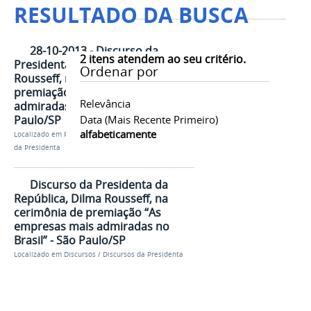
RESULTADO DA BUSCA
28-10-2013 - Discurso da
2
itens atendem ao seu critério.
Presidenta da República, Dilma
Ordenar por
Rousseff, na cerimônia de
premiação “As empresas mais
Relevância
admiradas no Brasil” - São
Paulo/SP
Data (mais Recente Primeiro)
alfabeticamente
Localizado em
Presidência
/
…
/
Discursos
/
Discursos
da Presidenta
Discurso da Presidenta da
República, Dilma Rousseff, na
cerimônia de premiação “As
empresas mais admiradas no
Brasil” - São Paulo/SP
Localizado em
Discursos
/
Discursos da Presidenta