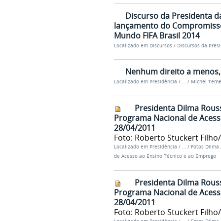
Discurso da Presidenta d
lançamento do Compromisso
Mundo FIFA Brasil 2014
Localizado em
Discursos
/
Discursos da Pres
Nenhum direito a menos,
Localizado em
Presidência
/
…
/
Michel Teme
Presidenta Dilma Rous
Programa Nacional de Acesso
28/04/2011
Foto: Roberto Stuckert Filho
Localizado em
Presidência
/
…
/
Fotos Dilma
de Acesso ao Ensino Técnico e ao Emprego
Presidenta Dilma Rouss
Programa Nacional de Acesso
28/04/2011
Foto: Roberto Stuckert Filho