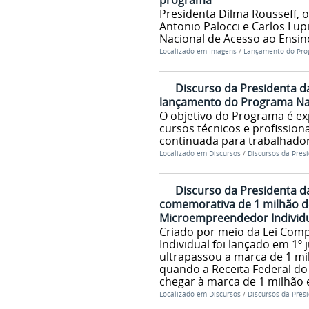
programa
Presidenta Dilma Rousseff, 
Antonio Palocci e Carlos Lu
Nacional de Acesso ao Ensino
Localizado em
Imagens
/
Lançamento do Prog
Discurso da Presidenta d
lançamento do Programa Nac
O objetivo do Programa é exp
cursos técnicos e profissiona
continuada para trabalhado
Localizado em
Discursos
/
Discursos da Pres
Discurso da Presidenta da
comemorativa de 1 milhão d
Microempreendedor Individua
Criado por meio da Lei Co
Individual foi lançado em 1º
ultrapassou a marca de 1 mi
quando a Receita Federal do 
chegar à marca de 1 milhão 
Localizado em
Discursos
/
Discursos da Pres