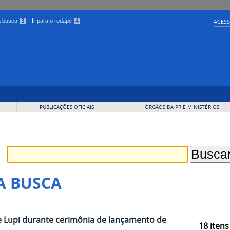
 a busca
3
Ir para o rodapé
4
ACESS
PUBLICAÇÕES OFICIAIS
ÓRGÃOS DA PR E MINISTÉRIOS
A BUSCA
 e Lupi durante cerimônia de lançamento de
18
itens