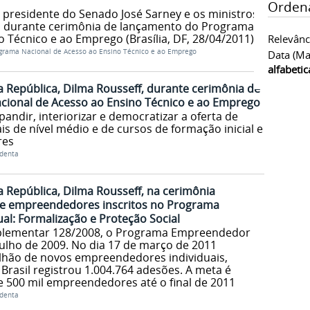
Orden
o presidente do Senado José Sarney e os ministros
pi durante cerimônia de lançamento do Programa
 Técnico e ao Emprego (Brasília, DF, 28/04/2011)
Relevânc
rama Nacional de Acesso ao Ensino Técnico e ao Emprego
Data (ma
alfabeti
a República, Dilma Rousseff, durante cerimônia de
ional de Acesso ao Ensino Técnico e ao Emprego
andir, interiorizar e democratizar a oferta de
is de nível médio e de cursos de formação inicial e
res
identa
 República, Dilma Rousseff, na cerimônia
e empreendedores inscritos no Programa
l: Formalização e Proteção Social
mplementar 128/2008, o Programa Empreendedor
 julho de 2009. No dia 17 de março de 2011
lhão de novos empreendedores individuais,
Brasil registrou 1.004.764 adesões. A meta é
e 500 mil empreendedores até o final de 2011
identa