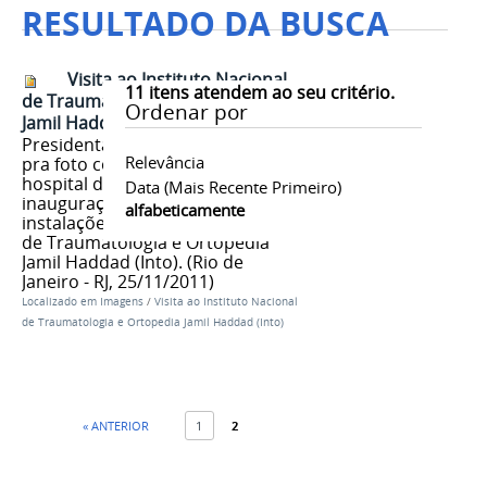
RESULTADO DA BUSCA
Visita ao Instituto Nacional
11
itens atendem ao seu critério.
de Traumatologia e Ortopedia
Ordenar por
Jamil Haddad (Into) 07
Presidenta Dilma Rousseff posa
Relevância
pra foto com funcionários do
hospital durante Cerimônia de
Data (mais Recente Primeiro)
inauguração das novas
alfabeticamente
instalações do Instituto Nacional
de Traumatologia e Ortopedia
Jamil Haddad (Into). (Rio de
Janeiro - RJ, 25/11/2011)
Localizado em
Imagens
/
Visita ao Instituto Nacional
de Traumatologia e Ortopedia Jamil Haddad (Into)
« ANTERIOR
1
2