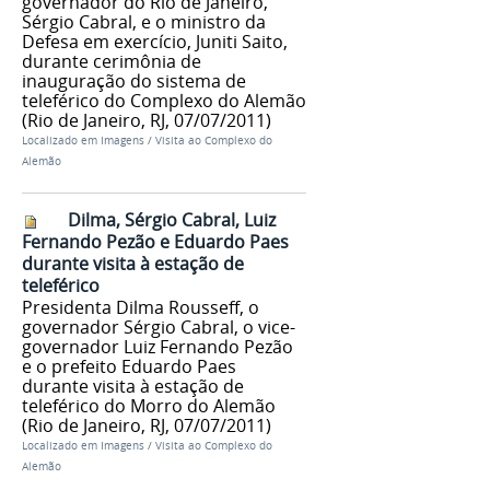
governador do Rio de Janeiro,
Sérgio Cabral, e o ministro da
Defesa em exercício, Juniti Saito,
durante cerimônia de
inauguração do sistema de
teleférico do Complexo do Alemão
(Rio de Janeiro, RJ, 07/07/2011)
Localizado em
Imagens
/
Visita ao Complexo do
Alemão
Dilma, Sérgio Cabral, Luiz
Fernando Pezão e Eduardo Paes
durante visita à estação de
teleférico
Presidenta Dilma Rousseff, o
governador Sérgio Cabral, o vice-
governador Luiz Fernando Pezão
e o prefeito Eduardo Paes
durante visita à estação de
teleférico do Morro do Alemão
(Rio de Janeiro, RJ, 07/07/2011)
Localizado em
Imagens
/
Visita ao Complexo do
Alemão