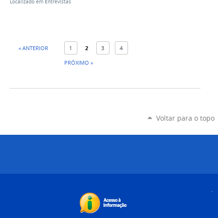
Localizado em
Entrevistas
« ANTERIOR
1
2
3
4
PRÓXIMO »
Voltar para o topo