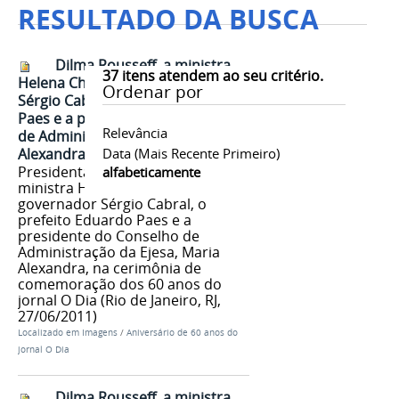
RESULTADO DA BUSCA
Dilma Rousseff, a ministra
37
itens atendem ao seu critério.
Helena Chagas, o governador
Ordenar por
Sérgio Cabral, o prefeito Eduardo
Paes e a presidente do Conselho
Relevância
de Administração da Ejesa, Maria
Alexandra 1
Data (mais Recente Primeiro)
Presidenta Dilma Rousseff, a
alfabeticamente
ministra Helena Chagas, o
governador Sérgio Cabral, o
prefeito Eduardo Paes e a
presidente do Conselho de
Administração da Ejesa, Maria
Alexandra, na cerimônia de
comemoração dos 60 anos do
jornal O Dia (Rio de Janeiro, RJ,
27/06/2011)
Localizado em
Imagens
/
Aniversário de 60 anos do
jornal O Dia
Dilma Rousseff, a ministra