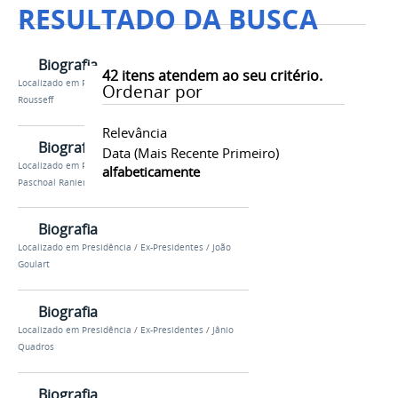
RESULTADO DA BUSCA
Biografia
42
itens atendem ao seu critério.
Localizado em
Presidência
/
Ex-Presidentes
/
Dilma
Ordenar por
Rousseff
Relevância
Biografia
Data (mais Recente Primeiro)
Localizado em
Presidência
/
Ex-Presidentes
/
alfabeticamente
Paschoal Ranieri Mazzilli
Biografia
Localizado em
Presidência
/
Ex-Presidentes
/
João
Goulart
Biografia
Localizado em
Presidência
/
Ex-Presidentes
/
Jânio
Quadros
Biografia