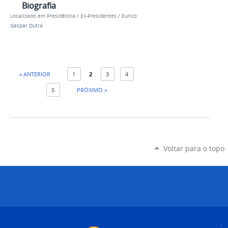
Biografia
Localizado em
Presidência
/
Ex-Presidentes
/
Eurico
Gaspar Dutra
« ANTERIOR
1
2
3
4
5
PRÓXIMO »
Voltar para o topo