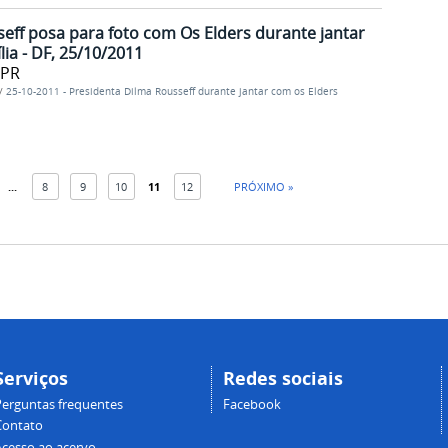
eff posa para foto com Os Elders durante jantar
lia - DF, 25/10/2011
/PR
/
25-10-2011 - Presidenta Dilma Rousseff durante jantar com os Elders
...
8
9
10
11
12
PRÓXIMO »
Serviços
Redes sociais
Perguntas frequentes
Facebook
Contato
Acesso ao acervo