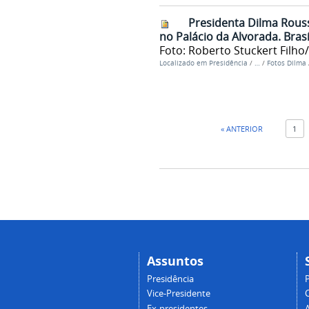
Presidenta Dilma Rouss
no Palácio da Alvorada. Brasí
Foto: Roberto Stuckert Filho
Localizado em
Presidência
/
…
/
Fotos Dilma
« ANTERIOR
1
Assuntos
Presidência
Vice-Presidente
Ex-presidentes