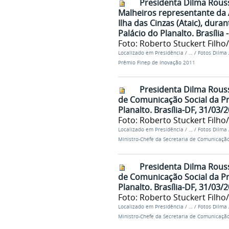
Presidenta Dilma Rouss
Malheiros representante da 
Ilha das Cinzas (Ataic), dur
Palácio do Planalto. Brasília 
Foto: Roberto Stuckert Filho
Localizado em
Presidência
/
…
/
Fotos Dilma
Prêmio Finep de Inovação 2011
Presidenta Dilma Rouss
de Comunicação Social da Pre
Planalto. Brasília-DF, 31/03/
Foto: Roberto Stuckert Filho
Localizado em
Presidência
/
…
/
Fotos Dilma
Ministro-Chefe da Secretaria de Comunicação
Presidenta Dilma Rouss
de Comunicação Social da Pre
Planalto. Brasília-DF, 31/03/
Foto: Roberto Stuckert Filho
Localizado em
Presidência
/
…
/
Fotos Dilma
Ministro-Chefe da Secretaria de Comunicação