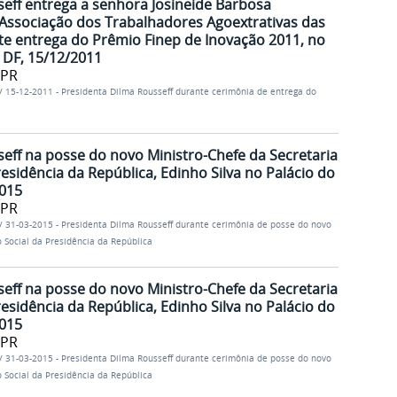
eff entrega a senhora Josineide Barbosa
Associação dos Trabalhadores Agoextrativas das
ante entrega do Prêmio Finep de Inovação 2011, no
- DF, 15/12/2011
/PR
/
15-12-2011 - Presidenta Dilma Rousseff durante cerimônia de entrega do
eff na posse do novo Ministro-Chefe da Secretaria
sidência da República, Edinho Silva no Palácio do
2015
/PR
/
31-03-2015 - Presidenta Dilma Rousseff durante cerimônia de posse do novo
 Social da Presidência da República
eff na posse do novo Ministro-Chefe da Secretaria
sidência da República, Edinho Silva no Palácio do
2015
/PR
/
31-03-2015 - Presidenta Dilma Rousseff durante cerimônia de posse do novo
 Social da Presidência da República