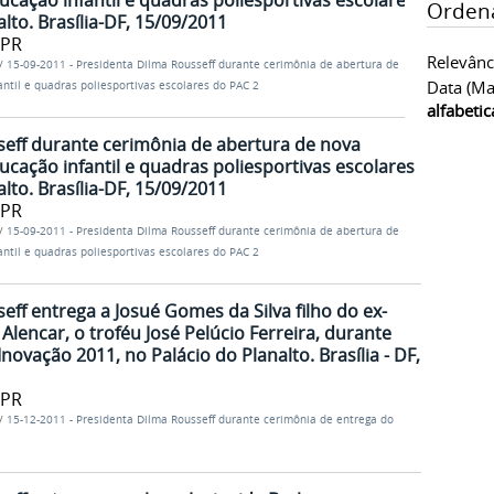
cação infantil e quadras poliesportivas escolares
Orden
lto. Brasília-DF, 15/09/2011
/PR
Relevânc
/
15-09-2011 - Presidenta Dilma Rousseff durante cerimônia de abertura de
Data (ma
ntil e quadras poliesportivas escolares do PAC 2
alfabeti
eff durante cerimônia de abertura de nova
cação infantil e quadras poliesportivas escolares
lto. Brasília-DF, 15/09/2011
/PR
/
15-09-2011 - Presidenta Dilma Rousseff durante cerimônia de abertura de
ntil e quadras poliesportivas escolares do PAC 2
eff entrega a Josué Gomes da Silva filho do ex-
Alencar, o troféu José Pelúcio Ferreira, durante
ovação 2011, no Palácio do Planalto. Brasília - DF,
/PR
/
15-12-2011 - Presidenta Dilma Rousseff durante cerimônia de entrega do