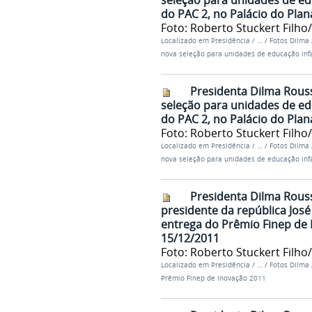
seleção para unidades de edu
do PAC 2, no Palácio do Plana
Foto: Roberto Stuckert Filho
Localizado em
Presidência
/
…
/
Fotos Dilma
nova seleção para unidades de educação infa
Presidenta Dilma Rouss
seleção para unidades de edu
do PAC 2, no Palácio do Plana
Foto: Roberto Stuckert Filho
Localizado em
Presidência
/
…
/
Fotos Dilma
nova seleção para unidades de educação infa
Presidenta Dilma Rouss
presidente da república José 
entrega do Prêmio Finep de In
15/12/2011
Foto: Roberto Stuckert Filho
Localizado em
Presidência
/
…
/
Fotos Dilma
Prêmio Finep de Inovação 2011