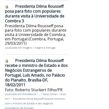
Presidenta Dilma Rousseff
posa para foto com populares
durante visita à Universidade de
Coimbra 3
Presidenta Dilma Rousseff posa
para foto com populares durante
visita à Universidade de Coimbra,
em Portugal (Coimbra, Portugal,
29/03/2011)
Localizado em
Imagens
/
Viagem a Portugal
Presidenta Dilma Rousseff
recebe o ministro de Estado e dos
Negócios Estrangeiros de
Portugal, Luís Amado, no Palácio
do Planalto. Brasília-DF,
18/02/2011
Foto: Roberto Stuckert Filho/PR
Localizado em
Presidência
/
…
/
Fotos Dilma
/
18-02-
2011 - Presidenta Dilma Rousseff durante encontro
com o ministro de Estado e dos Negócios
Estrangeiros de Portugal