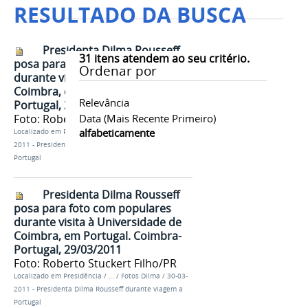
RESULTADO DA BUSCA
Presidenta Dilma Rousseff
31
itens atendem ao seu critério.
posa para foto com populares
Ordenar por
durante visita à Universidade de
Coimbra, em Portugal. Coimbra-
Relevância
Portugal, 29/03/2011
Foto: Roberto Stuckert Filho/PR
Data (mais Recente Primeiro)
alfabeticamente
Localizado em
Presidência
/
…
/
Fotos Dilma
/
30-03-
2011 - Presidenta Dilma Rousseff durante viagem a
Portugal
Presidenta Dilma Rousseff
posa para foto com populares
durante visita à Universidade de
Coimbra, em Portugal. Coimbra-
Portugal, 29/03/2011
Foto: Roberto Stuckert Filho/PR
Localizado em
Presidência
/
…
/
Fotos Dilma
/
30-03-
2011 - Presidenta Dilma Rousseff durante viagem a
Portugal