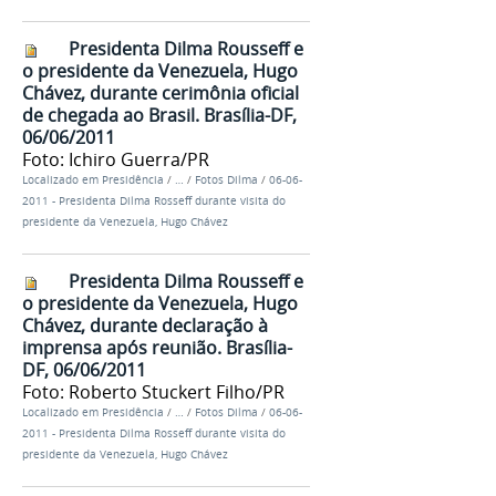
Presidenta Dilma Rousseff e
o presidente da Venezuela, Hugo
Chávez, durante cerimônia oficial
de chegada ao Brasil. Brasília-DF,
06/06/2011
Foto: Ichiro Guerra/PR
Localizado em
Presidência
/
…
/
Fotos Dilma
/
06-06-
2011 - Presidenta Dilma Rosseff durante visita do
presidente da Venezuela, Hugo Chávez
Presidenta Dilma Rousseff e
o presidente da Venezuela, Hugo
Chávez, durante declaração à
imprensa após reunião. Brasília-
DF, 06/06/2011
Foto: Roberto Stuckert Filho/PR
Localizado em
Presidência
/
…
/
Fotos Dilma
/
06-06-
2011 - Presidenta Dilma Rosseff durante visita do
presidente da Venezuela, Hugo Chávez