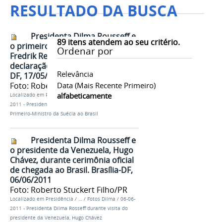
RESULTADO DA BUSCA
Presidenta Dilma Rousseff e
89
itens atendem ao seu critério.
o primeiro-ministro da Suécia,
Ordenar por
Fredrik Reinfeldt, durante
declaração à imprensa. Brasília-
Relevância
DF, 17/05/2011
Foto: Roberto Stuckert Filho/PR
Data (mais Recente Primeiro)
alfabeticamente
Localizado em
Presidência
/
…
/
Fotos Dilma
/
17-05-
2011 - Presidenta Dilma Rousseff durante visita do
Primeiro-Ministro da Suécia ao Brasil
Presidenta Dilma Rousseff e
o presidente da Venezuela, Hugo
Chávez, durante cerimônia oficial
de chegada ao Brasil. Brasília-DF,
06/06/2011
Foto: Roberto Stuckert Filho/PR
Localizado em
Presidência
/
…
/
Fotos Dilma
/
06-06-
2011 - Presidenta Dilma Rosseff durante visita do
presidente da Venezuela, Hugo Chávez