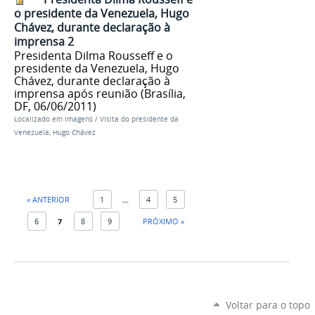
o presidente da Venezuela, Hugo
Chávez, durante declaração à
imprensa 2
Presidenta Dilma Rousseff e o
presidente da Venezuela, Hugo
Chávez, durante declaração à
imprensa após reunião (Brasília,
DF, 06/06/2011)
Localizado em
Imagens
/
Visita do presidente da
Venezuela, Hugo Chávez
« ANTERIOR
1
...
4
5
6
7
8
9
PRÓXIMO »
Voltar para o topo