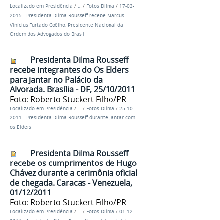
Localizado em
Presidência
/
…
/
Fotos Dilma
/
17-03-
2015 - Presidenta Dilma Rousseff recebe Marcus
Vinícius Furtado Coêlho, Presidente Nacional da
Ordem dos Advogados do Brasil
Presidenta Dilma Rousseff
recebe integrantes do Os Elders
para jantar no Palácio da
Alvorada. Brasília - DF, 25/10/2011
Foto: Roberto Stuckert Filho/PR
Localizado em
Presidência
/
…
/
Fotos Dilma
/
25-10-
2011 - Presidenta Dilma Rousseff durante jantar com
os Elders
Presidenta Dilma Rousseff
recebe os cumprimentos de Hugo
Chávez durante a cerimônia oficial
de chegada. Caracas - Venezuela,
01/12/2011
Foto: Roberto Stuckert Filho/PR
Localizado em
Presidência
/
…
/
Fotos Dilma
/
01-12-