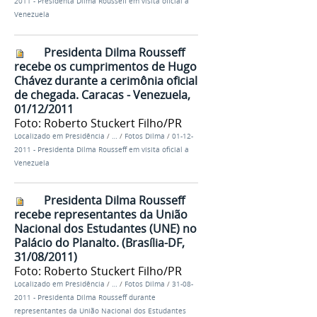
2011 - Presidenta Dilma Rousseff em visita oficial a
Venezuela
Presidenta Dilma Rousseff
recebe os cumprimentos de Hugo
Chávez durante a cerimônia oficial
de chegada. Caracas - Venezuela,
01/12/2011
Foto: Roberto Stuckert Filho/PR
Localizado em
Presidência
/
…
/
Fotos Dilma
/
01-12-
2011 - Presidenta Dilma Rousseff em visita oficial a
Venezuela
Presidenta Dilma Rousseff
recebe representantes da União
Nacional dos Estudantes (UNE) no
Palácio do Planalto. (Brasília-DF,
31/08/2011)
Foto: Roberto Stuckert Filho/PR
Localizado em
Presidência
/
…
/
Fotos Dilma
/
31-08-
2011 - Presidenta Dilma Rousseff durante
representantes da União Nacional dos Estudantes