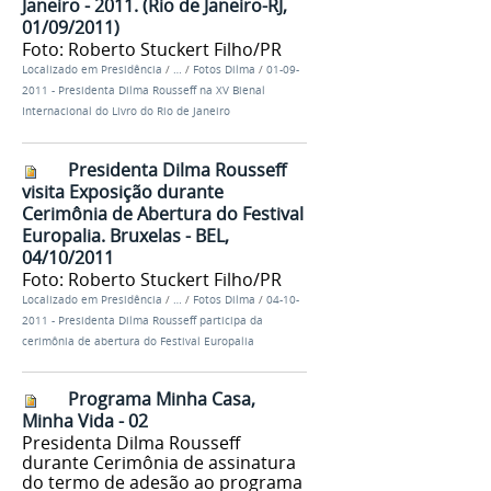
Janeiro - 2011. (Rio de Janeiro-RJ,
01/09/2011)
Foto: Roberto Stuckert Filho/PR
Localizado em
Presidência
/
…
/
Fotos Dilma
/
01-09-
2011 - Presidenta Dilma Rousseff na XV Bienal
Internacional do Livro do Rio de Janeiro
Presidenta Dilma Rousseff
visita Exposição durante
Cerimônia de Abertura do Festival
Europalia. Bruxelas - BEL,
04/10/2011
Foto: Roberto Stuckert Filho/PR
Localizado em
Presidência
/
…
/
Fotos Dilma
/
04-10-
2011 - Presidenta Dilma Rousseff participa da
cerimônia de abertura do Festival Europalia
Programa Minha Casa,
Minha Vida - 02
Presidenta Dilma Rousseff
durante Cerimônia de assinatura
do termo de adesão ao programa