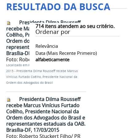
RESULTADO DA BUSCA
Presidenta Dilma Rousseff
714
itens atendem ao seu critério.
recebe Marcus Vinícius Furtado
Ordenar por
Coêlho, Presidente Nacional da
Ordem dos Advogados do Brasil e
Relevância
representantes estaduais da OAB.
Brasília-DF, 17/03/2015
Data (mais Recente Primeiro)
Foto: Roberto Stuckert Filho/ PR
alfabeticamente
Localizado em
Presidência
/
…
/
Fotos Dilma
/
17-03-
2015 - Presidenta Dilma Rousseff recebe Marcus
Vinícius Furtado Coêlho, Presidente Nacional da
Ordem dos Advogados do Brasil
Presidenta Dilma Rousseff
recebe Marcus Vinícius Furtado
Coêlho, Presidente Nacional da
Ordem dos Advogados do Brasil e
representantes estaduais da OAB.
Brasília-DF, 17/03/2015
Foto: Roberto Stuckert Filho/ PR