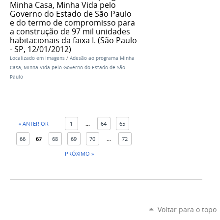
Minha Casa, Minha Vida pelo
Governo do Estado de São Paulo
e do termo de compromisso para
a construção de 97 mil unidades
habitacionais da faixa I. (São Paulo
- SP, 12/01/2012)
Localizado em
Imagens
/
Adesão ao programa Minha
Casa, Minha Vida pelo Governo do Estado de São
Paulo
« ANTERIOR
1
...
64
65
66
67
68
69
70
...
72
PRÓXIMO »
Voltar para o topo