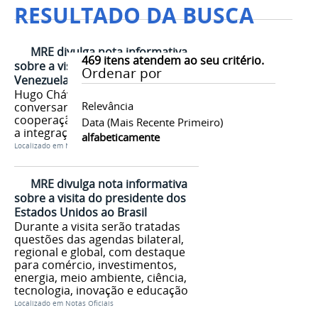
RESULTADO DA BUSCA
MRE divulga nota informativa
469
itens atendem ao seu critério.
sobre a visita do Presidente da
Ordenar por
Venezuela ao Brasil
Hugo Chávez vem ao Brasil para
Relevância
conversar sobre iniciativas de
cooperação bilateral, em especial
Data (mais Recente Primeiro)
a integração fronteiriça
alfabeticamente
Localizado em
Notas Oficiais
MRE divulga nota informativa
sobre a visita do presidente dos
Estados Unidos ao Brasil
Durante a visita serão tratadas
questões das agendas bilateral,
regional e global, com destaque
para comércio, investimentos,
energia, meio ambiente, ciência,
tecnologia, inovação e educação
Localizado em
Notas Oficiais