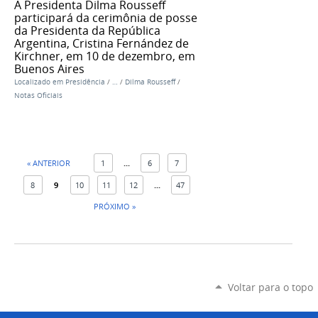
A Presidenta Dilma Rousseff
participará da cerimônia de posse
da Presidenta da República
Argentina, Cristina Fernández de
Kirchner, em 10 de dezembro, em
Buenos Aires
Localizado em
Presidência
/
…
/
Dilma Rousseff
/
Notas Oficiais
« ANTERIOR
1
...
6
7
8
9
10
11
12
...
47
PRÓXIMO »
Voltar para o topo