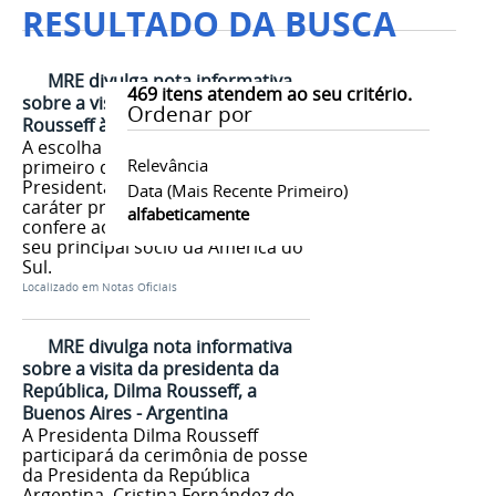
RESULTADO DA BUSCA
MRE divulga nota informativa
469
itens atendem ao seu critério.
sobre a visita da presidenta Dilma
Ordenar por
Rousseff à Argentina
A escolha da Argentina como
Relevância
primeiro destino internacional da
Presidenta Dilma reafirma o
Data (mais Recente Primeiro)
caráter prioritário que o Brasil
alfabeticamente
confere ao relacionamento com
seu principal sócio da América do
Sul.
Localizado em
Notas Oficiais
MRE divulga nota informativa
sobre a visita da presidenta da
República, Dilma Rousseff, a
Buenos Aires - Argentina
A Presidenta Dilma Rousseff
participará da cerimônia de posse
da Presidenta da República
Argentina, Cristina Fernández de