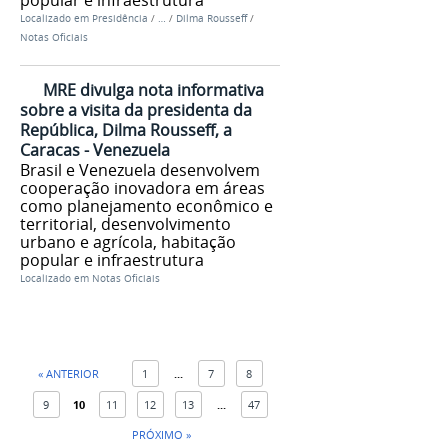
Localizado em
Presidência
/
…
/
Dilma Rousseff
/
Notas Oficiais
MRE divulga nota informativa
sobre a visita da presidenta da
República, Dilma Rousseff, a
Caracas - Venezuela
Brasil e Venezuela desenvolvem
cooperação inovadora em áreas
como planejamento econômico e
territorial, desenvolvimento
urbano e agrícola, habitação
popular e infraestrutura
Localizado em
Notas Oficiais
« ANTERIOR
1
...
7
8
9
10
11
12
13
...
47
PRÓXIMO »